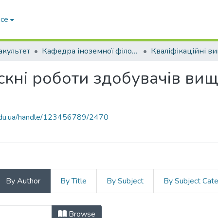
ace
акультет
Кафедра іноземної філології та перекладу (Кафедра ІФ та П)
скні роботи здобувачів вищ
p.edu.ua/handle/123456789/2470
By Author
By Title
By Subject
By Subject Cat
ійні випускні роботи здобу
Browse