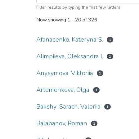
Filter results by typing the first few letters
Now showing
1 - 20 of 326
Afanasenko, Kateryna S.
1
Alimpiieva, Oleksandra І.
1
Anysymova, Viktoriia
1
Artemenkova, Olga
1
Bakshy-Sarach, Valeriia
1
Balabanov, Roman
1