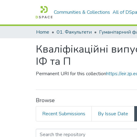
Communities & Collections
All of DSp
Home
01. Факультети
Гуманітарний ф
Кваліфікаційні випу
ІФ та П
Permanent URI for this collection
https://eir.z
Browse
Recent Submissions
By Issue Date
Browsing Кваліфікац