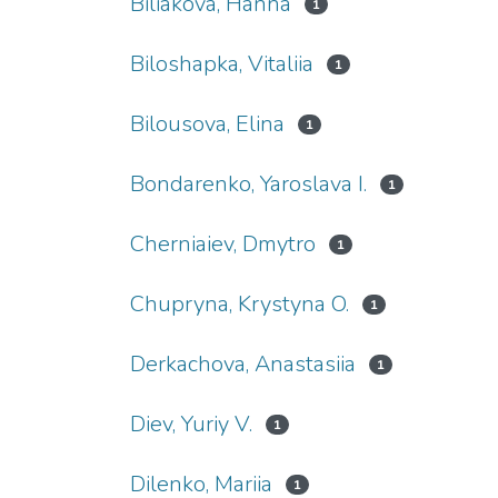
Biliakova, Hanna
1
Biloshapka, Vitaliia
1
Bilousova, Elina
1
Bondarenko, Yaroslava I.
1
Cherniaiev, Dmytro
1
Chupryna, Krystyna O.
1
Derkachova, Anastasiia
1
Diev, Yuriy V.
1
Dilenko, Mariia
1