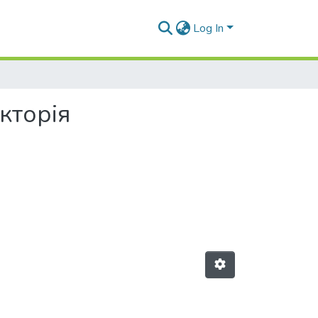
Log In
ікторія