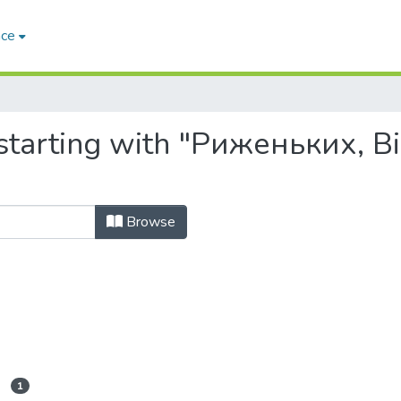
ace
starting with "Риженьких, В
Browse
1