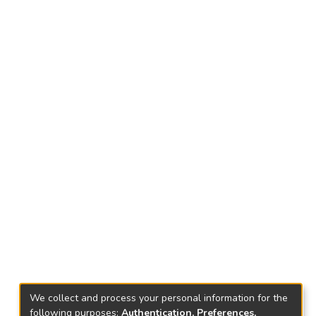
We collect and process your personal information for the
following purposes:
Authentication, Preferences,