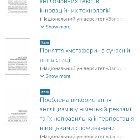
англомовних текстів
інноваційних технологій
(
Національний університет «Запорізька
політехніка»
,
2019
)
Калашнік, А. А.
;
Show more
Kalashnik, A.
;
Лазебна, Наталія
Валеріївна
;
Lazebna, Nataliia
Item
Поняття «метафори» в сучасній
лінгвістиці
(
Національний університет «Запорізька
політехніка»
,
2019
)
Ткачук, А. С.
;
Ткачук,
Show more
А. С.
;
Федорова, Юлія Геннадіївна
;
Fedorova, Yuliya
Item
Проблема використання
англіцизмів у німецькій рекламі
та їх неправильна інтерпретація
німецькими споживачами
(
Національний університет «Запорізька