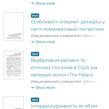
політехніка»
,
2019
)
Бондаревська, М. А.
;
Show more
Bondarevska, M.
;
Захарова, Наталія
Борисівна
;
Zakharova, Nataliia
Item
Особливості інтернет-дискурсу у
світлі комунікативної лінгвістики
(
Національний університет «Запорізька
політехніка»
,
2019
)
Hudym, O.
;
Костенко,
Show more
Ганна Миколаївна
;
Kostenko, Anna
;
Гудим, О. С.
;
Hudym, O.
Item
Вербалізація расових та
етнічних стосунків в США (на
матеріалі книги «The Help»)
(
Національний університет «Запорізька
політехніка»
,
2019
)
Колчина, А. В.
;
Show more
Kolchyna, A.
;
Головко, Олександр
Миколайович
;
Holovko, Oleksandr
Item
Інтердискурсивність як об’єкт