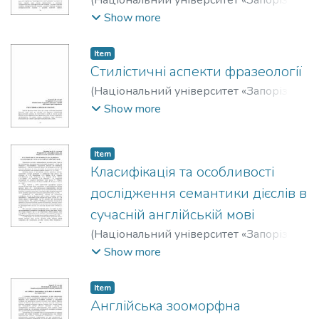
політехніка»
,
2019
)
Черней, Д. В.
;
Show more
Chernei, D.
;
Бялик, Василь Дмитрович
;
Bialyk, Vasyl
Item
Стилістичні аспекти фразеології
(
Національний університет «Запорізька
політехніка»
,
2019
)
Бєлуха, О. Ю.
;
Show more
Bielukha, O.
;
Бондаренко, Тетяна
;
Bondarenko, Tetyana
Item
Класифікація та особливості
дослідження семантики дієслів в
сучасній англійській мові
(
Національний університет «Запорізька
політехніка»
,
2019
)
Подопригора, О. В.
;
Show more
Podopyhora, O.
;
Федорова, Юлія
Геннадіївна
;
Fedorova, Yuliya
Item
Англійська зооморфна