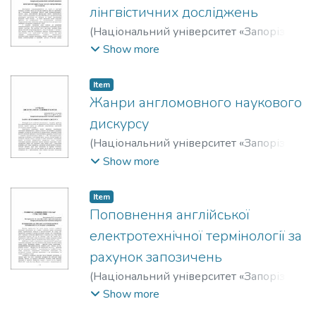
лінгвістичних досліджень
(
Національний університет «Запорізька
політехніка»
,
2019
)
Комар, О. М.
;
Komar,
Show more
O.
;
Четвертак, Євгенія Олександрівна
;
Chetvertak, Ievgeniia
Item
Жанри англомовного наукового
дискурсу
(
Національний університет «Запорізька
політехніка»
,
2019
)
Анисимова, В. О.
;
Show more
Anysymova,V.
;
Кущ, Еліна Олексіївна
;
Kushch, Elina
Item
Поповнення англійської
електротехнічної термінології за
рахунок запозичень
(
Національний університет «Запорізька
політехніка»
,
2019
)
Артеменкова, О. К.
;
Show more
Artemenkova, O.
;
Бондаренко, Тетяна
;