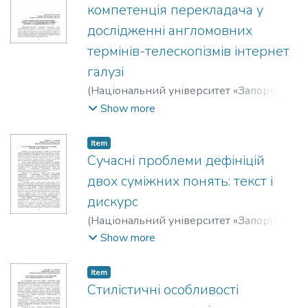
компетенція перекладача у
дослідженні англомовних
термінів-телескопізмів інтернет
галузі
(
Національний університет «Запорізька
політехніка»
,
2019
)
Воленко, К. В.
;
Show more
Volenko, K.
;
Лазебна, Наталія Валеріївна
;
Lazebna, Nataliia
Item
Сучасні проблеми дефініцій
двох суміжних понять: текст і
дискурс
(
Національний університет «Запорізька
політехніка»
,
2019
)
Гріченко, Т. С.
;
Show more
Hrichenko, T.
;
Федорова, Юлія
Геннадіївна
;
Fedorova, Yuliya
Item
Стилістичні особливості