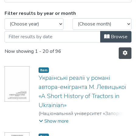
Browsing 2019. Актуальні проблеми 
Filter results by year or month
Browse
Now showing
1 - 20 of 96
Item
Українські реалії у романі
автора-емігранта М. Левицької
«A Short History of Tractors in
Ukrainian»
(
Національний університет «Запорізька
політехніка»
,
2019
)
Дука, М. В.
;
Duka, M.
;
Show more
Головко, Олександр Миколайович
;
Holovko, Oleksandr