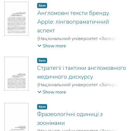
Bondarenko, Tetyana
Item
Англомовні тексти бренду
Apple: лінгвопраматичний
аспект
(
Національний університет «Запорізька
політехніка»
,
2019
)
Тарасенко, А. І.
;
Show more
Тарасенко, А.
;
Лазебна, Наталія
Валеріївна
;
Lazebna, Nataliia
Item
Стратегії і тактики англомовного
медичного дискурсу
(
Національний університет «Запорізька
політехніка»
,
2019
)
Сидоренко, А. І.
;
Show more
Sydorenko, A.
;
Лазебна, Наталія
Валеріївна
;
Lazebna, Nataliia
Item
Фразеологічні одиниці з
зоонімами
(
Національний університет «Запорізька