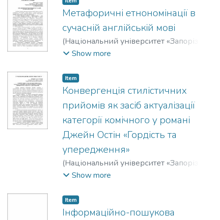
Item
Метафоричні етнономінації в
сучасній англійській мові
(
Національний університет «Запорізька
політехніка»
,
2019
)
Яків’юк, М. І.
;
Yakiviuk,
Show more
M.
;
Бялик, Василь Дмитрович
;
Vasyl,
Bialyk
Item
Конвергенція стилістичних
прийомів як засіб актуалізації
категорії комічного у романі
Джейн Остін «Гордість та
упередження»
(
Національний університет «Запорізька
політехніка»
,
2019
)
Аніканова, Л. О.
;
Show more
Anikanova, L.
;
Єнікєєва, Санія Маратівна
;
Enikeeva, Saniya
Item
Інформаційно-пошукова