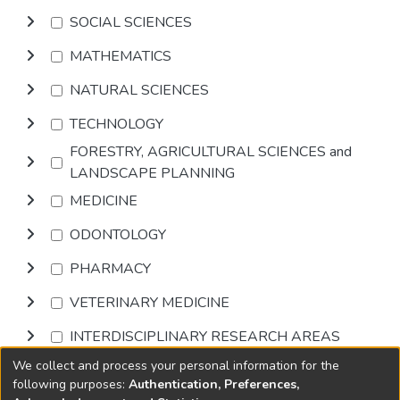
SOCIAL SCIENCES
MATHEMATICS
NATURAL SCIENCES
TECHNOLOGY
FORESTRY, AGRICULTURAL SCIENCES and
LANDSCAPE PLANNING
MEDICINE
ODONTOLOGY
PHARMACY
VETERINARY MEDICINE
INTERDISCIPLINARY RESEARCH AREAS
We collect and process your personal information for the
Browse
following purposes:
Authentication, Preferences,