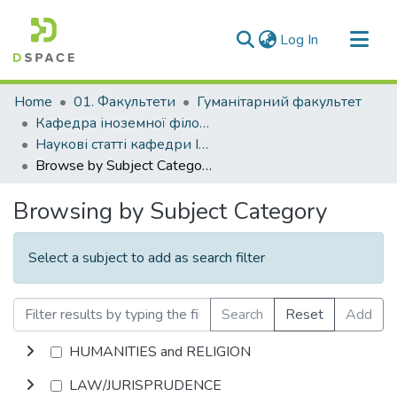
(current)
Log In
Communities & Collections
Home
01. Факультети
Гуманітарний факультет
All of DSpace
Кафедра іноземної філології та перекладу (Кафедра ІФ та П)
Наукові статті кафедри ІФ та П
Browse by Subject Category
Browsing by Subject Category
Select a subject to add as search filter
Search
Reset
Add
HUMANITIES and RELIGION
LAW/JURISPRUDENCE