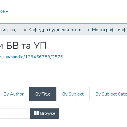
ace
Факультет будівництва, архітектури та дизайну
Кафедра будівельного виробництва та управління проєктами (Кафедра БВ та УП)
и БВ та УП
p.edu.ua/handle/123456789/2578
By Author
By Title
By Subject
By Subject Cat
 кафедри БВ та УП by Title
Browse