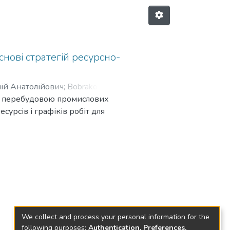
нові стратегій ресурсно-
ій Анатолійович
;
Bobrakov,
ня перебудовою промислових
аніславівна
;
Omelchenko, Olga
урсів і графіків робіт для
t of the reconstruction of
f resource planning and work
We collect and process your personal information for the
following purposes:
Authentication, Preferences,