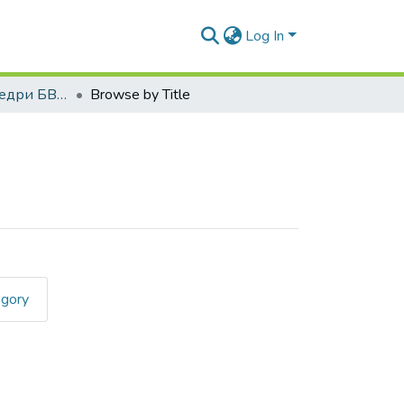
Log In
Монографії кафедри БВ та УП
Browse by Title
egory