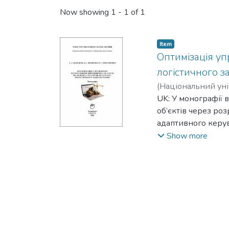
Now showing
1 - 1 of 1
Item
Оптимізація уп
логістичного 
(
Національний уні
Anatolii
UK: У монографії 
;
Іваненко,
об’єктів через ро
адаптивного керу
EN: The monograph o
Show more
industrial facilitie
schedules for adapt