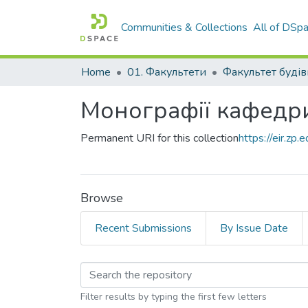
Communities & Collections
All of DSp
Home
01. Факультети
Монографії кафедр
Permanent URI for this collection
https://eir.z
Browse
Recent Submissions
By Issue Date
Browsing Монографії
Filter results by typing the first few letters