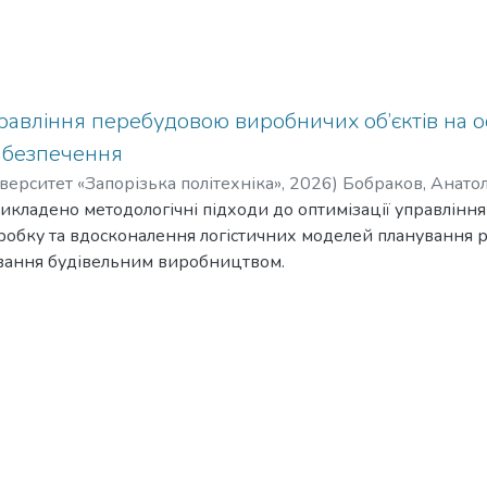
равління перебудовою виробничих об’єктів на ос
забезпечення
верситет «Запорізька політехніка»
,
2026
)
Бобраков, Анатол
викладено методологічні підходи до оптимізації управлін
 Дмитро Сергійович
;
Ivanenko, Dmytro
;
Омельченко, Ольга Ст
зробку та вдосконалення логістичних моделей планування рес
вання будівельним виробництвом.
utlines methodological approaches to optimizing the managemen
s through the development and improvement of logistical models o
ive management of construction production.