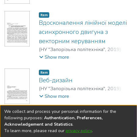
Миколаївна
;
Peretiatko, Valeriia
Item
Вдосконалення лінійної моделі
асинхронного двигуна з
векторним керуванням
(
НУ "Запорізька політехніка"
,
2019
)
Макаренко, Богдан Владиславович
;
Show more
Makarenko, Bohdan
;
Лось, Владислав
Євгенович
;
Los, Vladyslav
;
Хлюпін,
Item
Олександр Віталійович
;
Khlyupin,
Веб-дизайн
Oleksandr
(
НУ "Запорізька політехніка"
,
2019
)
Kalantaieva, Olha O.
;
Калантаєва, Ольга
Show more
Олександрівна
;
Savenko, Kristina
;
Савенко, Христина Сергіївна
We collect and process your personal information for the
(current)
«
1
2
3
4
5
...
11
»
following purposes:
Authentication, Preferences,
Acknowledgement and Statistics
.
To learn more, please read our
privacy policy
.
DSpace software
copyright © 2002-2026
LYRASIS