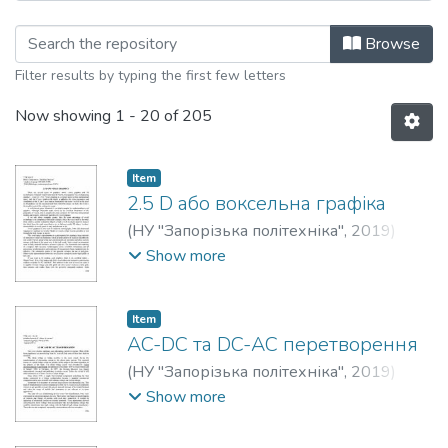
Browsing Тиждень науки-2019. Еле
Browse
Filter results by typing the first few letters
Now showing
1 - 20 of 205
Item
2.5 D або воксельна графіка
(
НУ "Запорізька політехніка"
,
2019
)
Zhukova, Natalia M.
;
Жукова, Наталія
Show more
Михайлівна
;
Demyanova, Darya
;
Дем'янова, Дар'я Костянтинівна
Item
AC-DC та DC-AC перетворення
(
НУ "Запорізька політехніка"
,
2019
)
Syvachuk, Olena M.
;
Сивачук, Олена
Show more
Миколаївна
;
Stronchyk, Bohdan