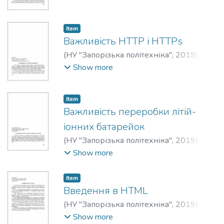
Олександрівна
;
Parkhomenko, Viktoriia
;
Пархоменко, Вікторія Валеріївна
Item
Важливість HTTP і HTTPs
(
НУ "Запорізька політехніка"
,
2019
)
Adamenko, Olga V.
;
Адаменко, Ольга
Show more
Володимирівна
;
Kolesnikova, Marina
;
Колесникова, Марина Віталіївна
Item
Важливість переробки літій-
іонних батарейок
(
НУ "Запорізька політехніка"
,
2019
)
Syvachuk, Olena M.
;
Сивачук, Олена
Show more
Миколаївна
;
Maksymenko, Vladyslav
;
Максименко, Владислав Олегович
Item
Введення в HTML
(
НУ "Запорізька політехніка"
,
2019
)
Syvachuk, Olena M.
;
Сивачук, Олена
Show more