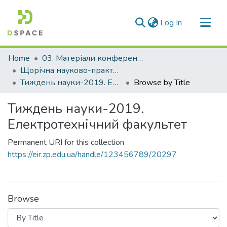
(current)
Log In
Communities & Collections
Home
03. Матеріали конференцій та семінарів
All of DSpace
Щорічна науково-практична конференція «Тиждень науки»
Тиждень науки-2019. Електротехнічний факультет
Browse by Title
Тиждень науки-2019.
Електротехнічний факультет
Permanent URI for this collection
https://eir.zp.edu.ua/handle/123456789/20297
Browse