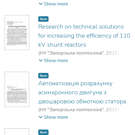
Сахно, Александр Анатольевич
;
Sakhno,
Show more
Alexander
;
Скрупская, Людмила
Степановна
;
Skrupskaya, Lyudmila
Item
Research on technical solutions
for increasing the efficiency of 110
kV shunt reactors
(
НУ "Запорізька політехніка"
,
2019
)
Жорняк, Людмила Борисовна
;
Zhornyak,
Show more
Lyudmila
;
Осинская, Валентина
Ивановна
;
Osinskaya, Valentina
;
Item
Чердаклиев, Иван Игоревич
;
Cherdakliev,
Автоматизація розрахунку
Ivan
;
Кислань, Алексей Вадимович
;
асинхронного двигуна з
Kislan, Aleksey
двошаровою обмоткою статора
(
НУ "Запорізька політехніка"
,
2019
)
Лейба, Євген Володимирович
;
Leiba,
Show more
Yevhen
;
Литвин, Євгеній Олександрович
;
Lytvyn, Yevheniy
;
Попов, Олексій
Item