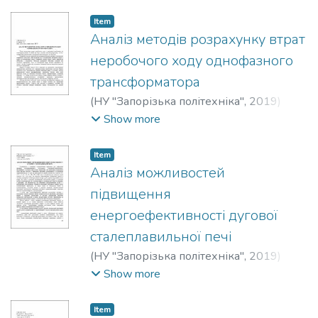
Bohdan
;
Афанасьєва, Ірина Олегівна
;
Afanasyeva, Iryna
Item
Аналіз методів розрахунку втрат
неробочого ходу однофазного
трансформатора
(
НУ "Запорізька політехніка"
,
2019
)
Куланіна, Євгенія Вікторівна
;
Kulanina,
Show more
Evgenia
Item
Аналіз можливостей
підвищення
енергоефективності дугової
сталеплавильної печі
(
НУ "Запорізька політехніка"
,
2019
)
Міщенко, Владислав Юрійович
;
Show more
Mishchenko, Vladyslav
;
Гоменко, Тетяна
Геннадіївна
;
Gomenko, Tetyana
Item