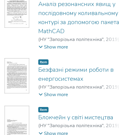
Аналіз резонансних явищ у
послідовному коливальному
контурі за допомогою пакета
MathCAD
(
НУ "Запорізька політехніка"
,
2019
)
Козлов, Володимир Володимирович
;
Show more
Kozlov, Volodymyr
;
Піскун, Владислав
Віталійович
;
Piskun, Vladyslav
Item
Безфазні режими роботи в
енергосистемах
(
НУ "Запорізька політехніка"
,
2019
)
Махлін, Павло Вадимович
;
Makhlin, Pavlo
;
Show more
Шрам, Олександр Анатолійович
;
Shram,
Oleksandr
Item
Блокчейн у світі мистецтва
(
НУ "Запорізька політехніка"
,
2019
)
Kalantaieva, Olha O.
;
Калантаєва, Ольга
Show more