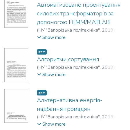
Сергійович
;
Popov, Alexey
Автоматизоване проектування
силових трансформаторів за
допомогою FEMM/MATLAB
(
НУ "Запорізька політехніка"
,
2019
)
Остапов, Владислав Дмитрович
;
Show more
Ostapov, Vladislav
;
Стьопочкін, Михайло
Михайлович
;
Stepochkin, Mikhail
;
Item
Мартиненко, К. В.
;
Martynenko, K.
Алгоритми сортування
(
НУ "Запорізька політехніка"
,
2019
)
Zhukova, Natalia M.
;
Жукова, Наталія
Show more
Михайлівна
;
Polianovskyi, Artem
;
Поляновський, Артем Олександрович
Item
Альтернативна енергія-
надбання громадян
(
НУ "Запорізька політехніка"
,
2019
)
Джебаров, Богдан Олегович
;
Dzhebarov,
Show more