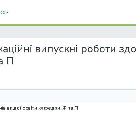
ace
фікаційні випускні роботи з
а П
чів вищої освіти кафедри ІФ та П