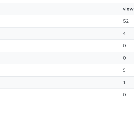
view
52
4
0
0
9
1
0