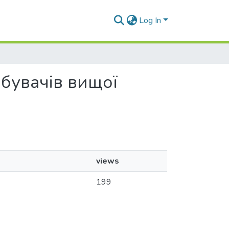
Log In
добувачів вищої
views
199