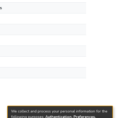
s
We collect and process your personal information for the
following purposes:
Authentication, Preferences,