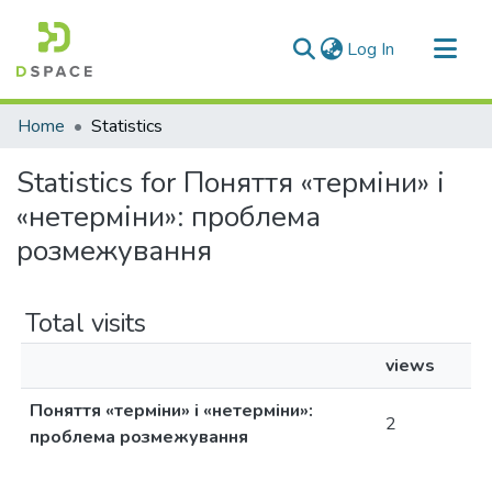
(current)
Log In
Communities & Collections
Home
Statistics
All of DSpace
Statistics for Поняття «терміни» і
«нетерміни»: проблема
розмежування
Total visits
views
Поняття «терміни» і «нетерміни»:
2
проблема розмежування