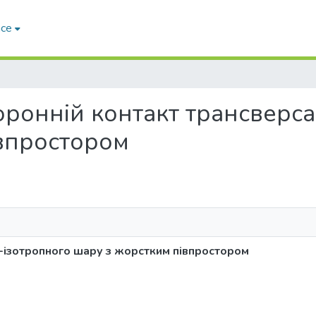
ace
сторонній контакт трансвер
впростором
-ізотропного шару з жорстким півпростором