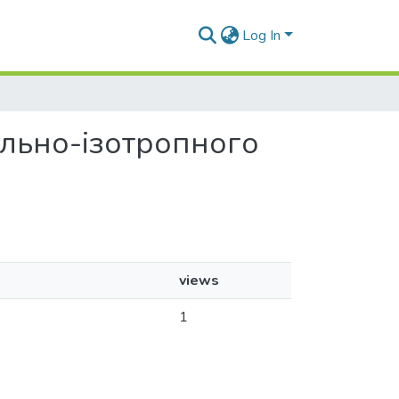
Log In
сально-ізотропного
views
1