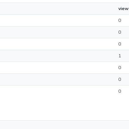
view
0
0
0
1
0
0
0