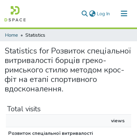
(current)
Log In
Communities & Collections
Home
Statistics
All of DSpace
Statistics for Розвиток спеціальної
витривалості борців греко-
римського стилю методом крос-
фіт на етапі спортивного
вдосконалення.
Total visits
views
Розвиток спеціальної витривалості