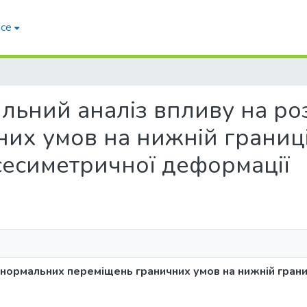
ace
вняльний аналіз впливу на 
их умов на нижній границ
сесиметричної деформації
л нормальних переміщень граничних умов на нижній гран