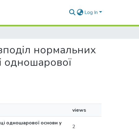
Log In
розподіл нормальних
і одношарової
views
иці одношарової основи у
2