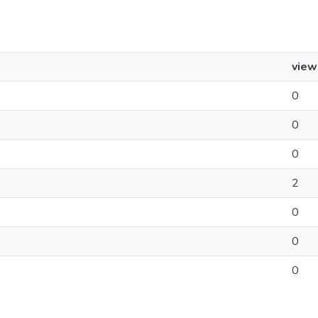
view
0
0
0
2
0
0
0