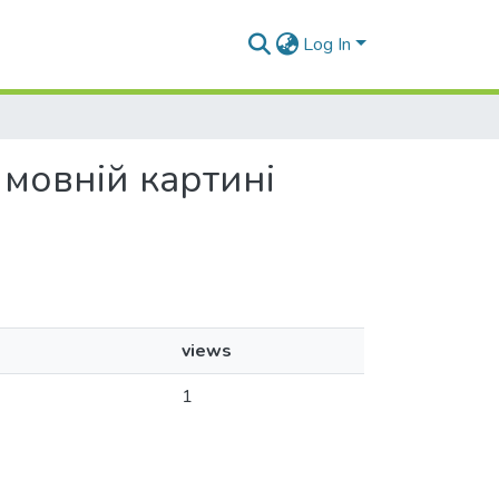
Log In
 мовній картині
views
1