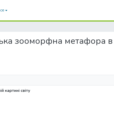
ace
ійська зооморфна метафора в
й картині світу