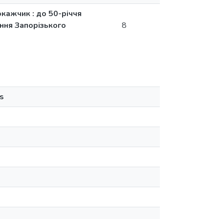
окажчик : до 50-річчя
ння Запорізького
8
s