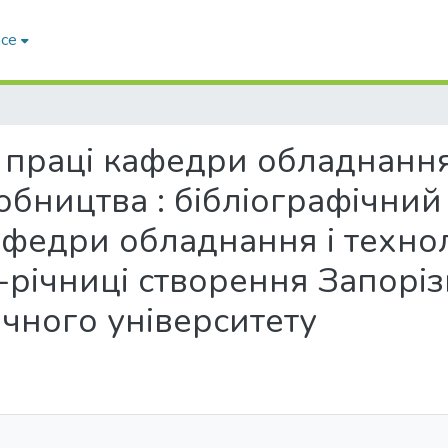
ace
ві праці кафедри обладнання
бництва : бібліографічний 
афедри обладнання і техно
-річниці створення Запоріз
ічного університету