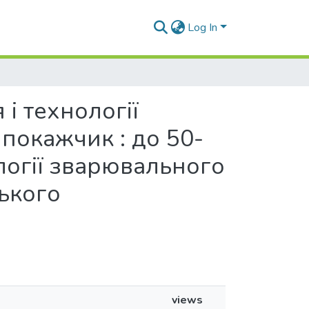
Log In
 і технології
покажчик : до 50-
логії зварювального
ького
views