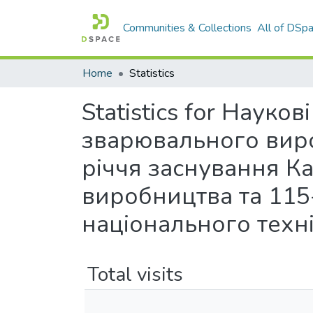
Communities & Collections
All of DSp
Home
Statistics
Statistics for Науко
зварювального виро
річчя заснування К
виробництва та 115
національного техн
Total visits