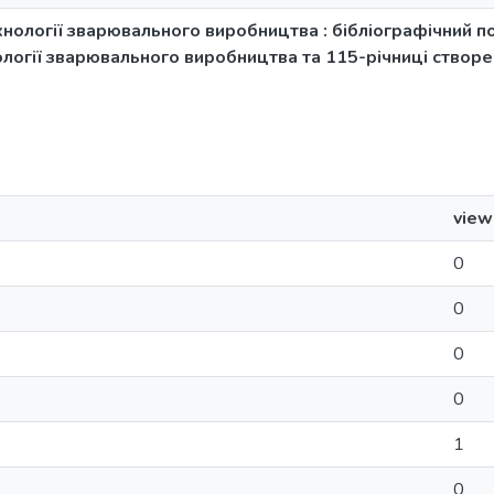
нології зварювального виробництва : бібліографічний п
логії зварювального виробництва та 115-річниці створе
view
0
0
0
0
1
0