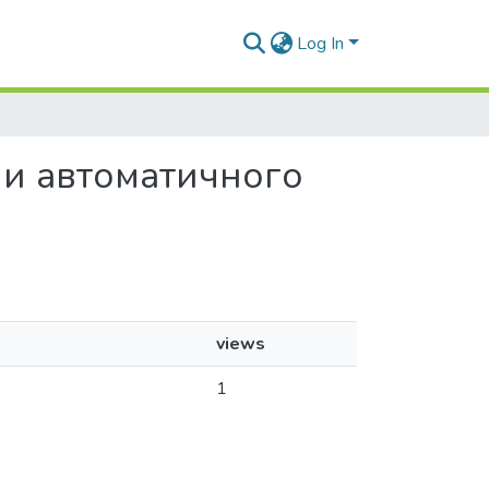
Log In
еми автоматичного
views
1