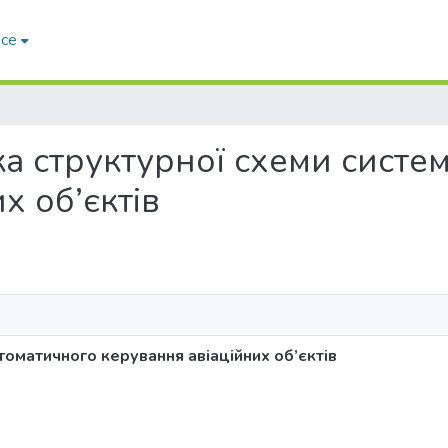
ace
обка структурної схеми сист
х об’єктів
томатичного керування авіаційних об’єктів