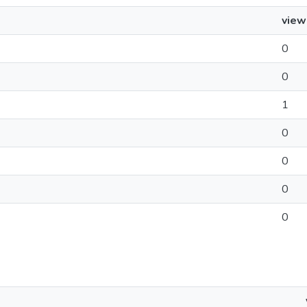
view
0
0
1
0
0
0
0