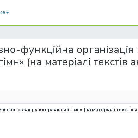
ace
ітивно-функційна організаці
мн» (на матеріалі текстів 
ннєвого жанру «державний гімн» (на матеріалі текстів 