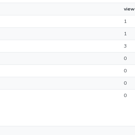
view
1
1
3
0
0
0
0