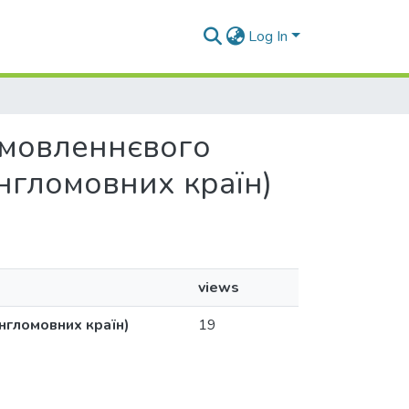
Log In
я мовленнєвого
англомовних країн)
views
англомовних країн)
19