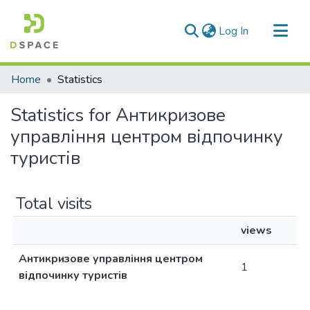
(current)
Log In
Communities & Collections
Home
Statistics
All of DSpace
Statistics for Антикризове
управління центром відпочинку
туристів
Total visits
views
Антикризове управління центром
1
відпочинку туристів