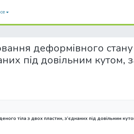
ace
лювання деформівного стану
аних під довільним кутом,
ного тіла з двох пластин, з’єднаних під довільним кут