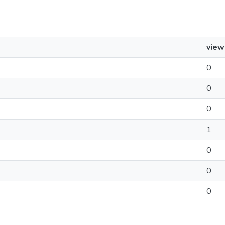
view
0
0
0
1
0
0
0