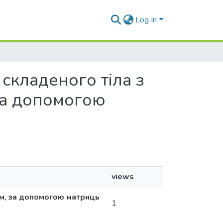
Log In
 складеного тіла з
 за допомогою
views
ом, за допомогою матриць
1