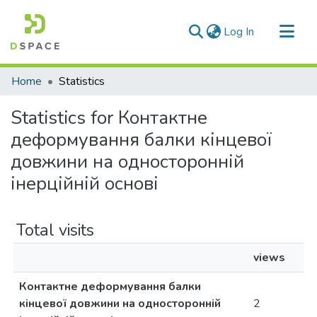
(current)
Log In
Communities & Collections
Home
Statistics
All of DSpace
Statistics for Контактне
деформування балки кінцевої
довжини на односторонній
інерційній основі
Total visits
views
Контактне деформування балки
кінцевої довжини на односторонній
2