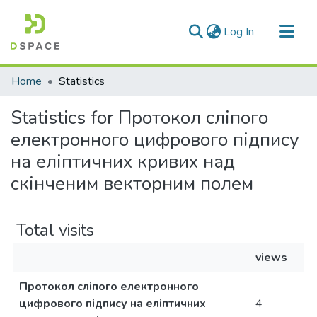
(current)
Log In
Communities & Collections
Home
Statistics
All of DSpace
Statistics for Протокол сліпого
електронного цифрового підпису
на еліптичних кривих над
скінченим векторним полем
Total visits
views
Протокол сліпого електронного
цифрового підпису на еліптичних
4