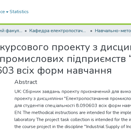
ace
Statistics
Електротехнічний факультет
Кафедра електропостачання промислових підприємств (Кафедра ЕПП)
курсового проекту з дисци
промислових підприємств “
603 всіх форм навчання
Abstract
UK: Сбірник завдань проекту призначений для вик
проекту з дисципліни "Електропостачання промисло
для студентів спеціальності 8.090603 всіх форм на
EN: The methodical instructions are intended for the impl
laboratory The project task collection is intended for the
the course project in the discipline "Industrial Supply of In