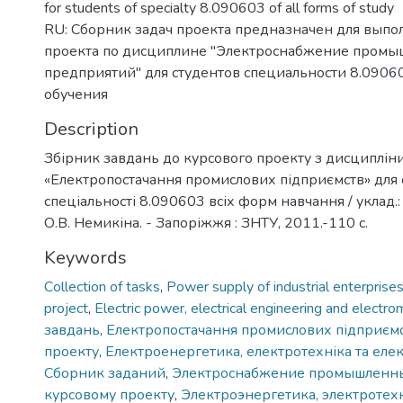
for students of specialty 8.090603 of all forms of study
RU: Сборник задач проекта предназначен для выпо
проекта по дисциплине "Электроснабжение пром
предприятий" для студентов специальности 8.0906
обучения
Description
Збірник завдань до курсового проекту з дисциплін
«Електропостачання промислових підприємств» для 
спеціальності 8.090603 всіх форм навчання / уклад.:
О.В. Немикіна. - Запоріжжя : ЗНТУ, 2011.-110 c.
Keywords
Сollection of tasks
,
Power supply of industrial enterprise
project
,
Electric power, electrical engineering and electr
завдань
,
Електропостачання промислових підприєм
проекту
,
Електроенергетика, електротехніка та еле
Сборник заданий
,
Электроснабжение промышленн
курсовому проекту
,
Электроэнергетика, электротех