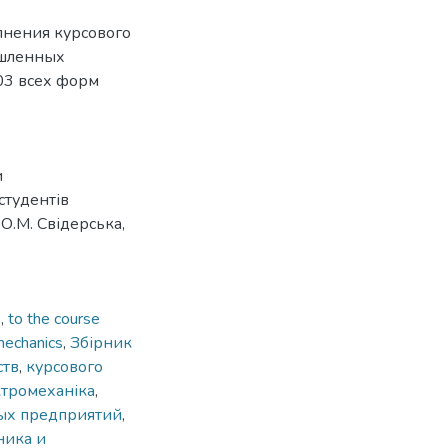
лнения курсового
ышленных
03 всех форм
и
студентів
 О.М. Свідерська,
s
,
to the сourse
omechanics
,
Збірник
ств
,
курсового
ктромеханіка
,
ых предприятий
,
ника и