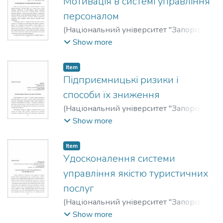
Мотивація в системі управління
персоналом
(
Національний університет "Запорізька
політехніка"
,
2023
)
Бочко, Михайло
Show more
Михайлович
;
Bochko, Mykhaylo M.
;
Лимар, Павло Олександрович
;
Lymar,
Item
Pavlo O.
;
Прокопчук, Лілія Миколаївна
;
Підприємницькі ризики і
Prokopchuk, Liliia M.
способи їх зниження
(
Національний університет "Запорізька
політехніка"
,
2023
)
Бочко, Ірина
Show more
Сергіївна
;
Bochko, Iryna S.
;
Кондратенко,
Андрій Олександрович
;
Kondratenko,
Item
Andriiy O.
;
Прокопчук, Лілія Миколаївна
;
Удосконалення системи
Prokopchuk, Liliia M.
управління якістю туристичних
послуг
(
Національний університет "Запорізька
політехніка"
,
2023
)
Борисенко, Дар’я
Show more