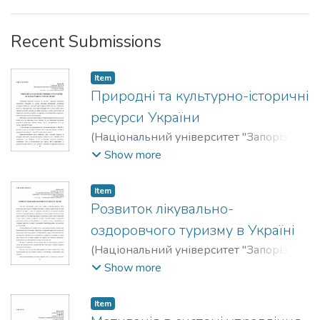
Recent Submissions
Item
Природні та культурно-історичні
ресурси України
(
Національний університет "Запорізька
політехніка"
,
2023
)
Бугар, Олексій
Show more
Ігорович
;
Buhar, Oleksiiy I.
;
Корнієнко,
Ольга Миколаївна
;
Korniienko, Olga M.
Item
Розвиток лікувально-
оздоровчого туризму в Україні
(
Національний університет "Запорізька
політехніка"
,
2023
)
Бубела, Світлана
Show more
Юріївна
;
Bubela, Svitlana Yu.
;
Антонюк,
Катерина Геннадіївна
;
Antoniuk, Kateryna
Item
H.