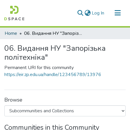
(current)
Log In
Communities & Collections
Home
06. Видання НУ "Запорізька політехніка"
All of DSpace
06. Видання НУ "Запорізька
Statistics
політехніка"
Permanent URI for this community
https://eir.zp.edu.ua/handle/123456789/13976
Browse
Communities in this Community