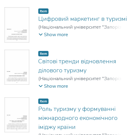
Миколайович
;
Dyachuk, Oleksandr M.
;
Тимчук, Світлана Володимирівна
;
Item
Tymchuk, Svitlana V.
Цифровий маркетинг в туризмі
(
Національний університет "Запорізька
політехніка"
,
2023
)
Дьяченко,
Show more
Олександра Денисівна
;
D`yachenko,
Oleksandra D.
;
Цвілий, Сергій
Item
Миколайович
;
Tsviliy, Sergiy М.
Світові тренди відновлення
ділового туризму
(
Національний університет "Запорізька
політехніка"
,
2023
)
Дупляк, Тетяна
Show more
Петрівна
;
Dupliak, Tetiana P.
Item
Роль туризму у формуванні
міжнародного економічного
іміджу країни