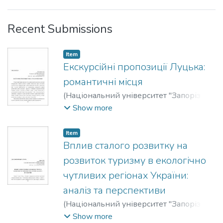
Recent Submissions
Item
Екскурсійні пропозиції Луцька:
романтичні місця
(
Національний університет "Запорізька
політехніка"
,
2023
)
Євтушина, Анна
Show more
Олександрівна
;
Yevtushina, Anna O.
;
Конох, Олена Андріївна
;
Konokh, Olena
Item
A.
Вплив сталого розвитку на
розвиток туризму в екологічно
чутливих регіонах України:
аналіз та перспективи
(
Національний університет "Запорізька
політехніка"
,
2023
)
Дячук, Олександр
Show more