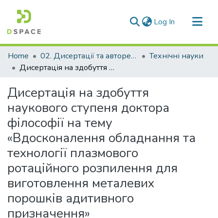
(current)
Log In
Communities & Collections
Home
02. Дисертації та автореферати дисертацій
Технічні науки
All of DSpace
Дисертація на здобуття наукового ступеня доктора філософії на тему «Вдосконалення обладнання та технології плазмового ротаційного розпилення для виготовлення металевих порошків адитивного призначення»
Statistics
Дисертація на здобуття
наукового ступеня доктора
філософії на тему
«Вдосконалення обладнання та
технології плазмового
ротаційного розпилення для
виготовлення металевих
порошків адитивного
призначення»