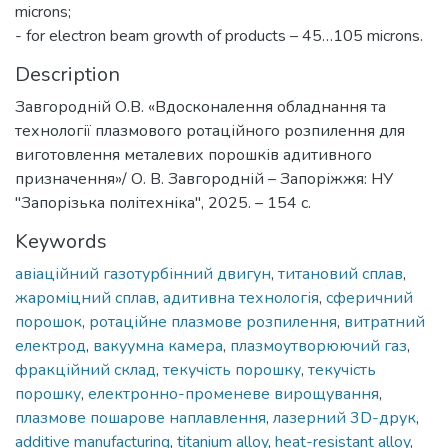
microns;
- for electron beam growth of products – 45…105 microns.
Description
Завгородній О.В. «Вдосконалення обладнання та
технології плазмового ротаційного розпилення для
виготовлення металевих порошків адитивного
призначення»/ О. В. Завгородній – Запоріжжя: НУ
"Запорізька політехніка", 2025. – 154 с.
Keywords
авіаційний газотурбінний двигун
,
титановий сплав
,
жароміцний сплав
,
адитивна технологія
,
сферичний
порошок
,
ротаційне плазмове розпилення
,
витратний
електрод
,
вакуумна камера
,
плазмоутворюючий газ
,
фракційний склад
,
текучість порошку
,
текучість
порошку
,
електронно-променеве вирощування
,
плазмове пошарове наплавлення
,
лазерний 3D-друк
,
additive manufacturing
,
titanium alloy
,
heat-resistant alloy
,