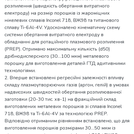
розпилення (швидкість обертання витратного
електроду) на розмір порошків із жароміцних
нікелевих сплавів Inconel 718, ВЖ98 та титанового
сплаву Ti-6Al-4V. Удосконалено кінематичну схему
системи обертання витратного електроду в
обладнанні для ротаційного плазмового розпилення
(PREP). Отримано максимальну кількість (d50)
дрібнодисперсного (30…100 мкм) металевого
порошку для виготовлення деталей ГТД адитивними
технологіями.
2. Вперше встановлені регресійні залежності впливу
складу плазмоутворюючих газів (аргон, гелій) в умовах
надвисоких швидкостей обертання розпилюванної
заготовки (20-30 тис. хв-1) на фракційний склад
виготовлених металевих порошків зі сплавів Inconel
718, ВЖ98 та Ti-6Al-4V за технологією PREP.
Відповідно отриманим рівнянням встановлено, що для
виготовлення порошків розмірами 30…50 мкм із