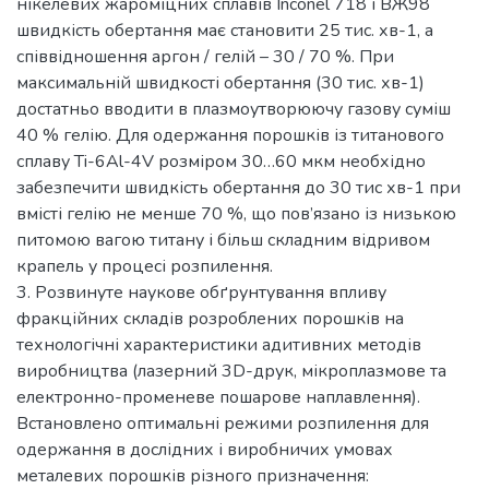
нікелевих жароміцних сплавів Inconel 718 і ВЖ98
швидкість обертання має становити 25 тис. хв-1, а
співвідношення аргон / гелій – 30 / 70 %. При
максимальній швидкості обертання (30 тис. хв-1)
достатньо вводити в плазмоутворюючу газову суміш
40 % гелію. Для одержання порошків із титанового
сплаву Ti-6Al-4V розміром 30…60 мкм необхідно
забезпечити швидкість обертання до 30 тис хв-1 при
вмісті гелію не менше 70 %, що пов’язано із низькою
питомою вагою титану і більш складним відривом
крапель у процесі розпилення.
3. Розвинуте наукове обґрунтування впливу
фракційних складів розроблених порошків на
технологічні характеристики адитивних методів
виробництва (лазерний 3D-друк, мікроплазмове та
електронно-променеве пошарове наплавлення).
Встановлено оптимальні режими розпилення для
одержання в дослідних і виробничих умовах
металевих порошків різного призначення: