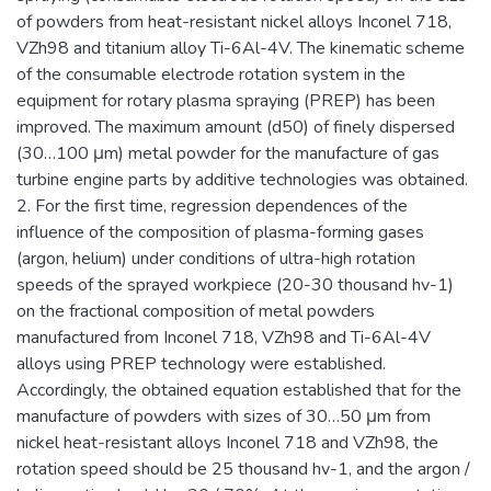
of powders from heat-resistant nickel alloys Inconel 718,
VZh98 and titanium alloy Ti-6Al-4V. The kinematic scheme
of the consumable electrode rotation system in the
equipment for rotary plasma spraying (PREP) has been
improved. The maximum amount (d50) of finely dispersed
(30…100 μm) metal powder for the manufacture of gas
turbine engine parts by additive technologies was obtained.
2. For the first time, regression dependences of the
influence of the composition of plasma-forming gases
(argon, helium) under conditions of ultra-high rotation
speeds of the sprayed workpiece (20-30 thousand hv-1)
on the fractional composition of metal powders
manufactured from Inconel 718, VZh98 and Ti-6Al-4V
alloys using PREP technology were established.
Accordingly, the obtained equation established that for the
manufacture of powders with sizes of 30…50 μm from
nickel heat-resistant alloys Inconel 718 and VZh98, the
rotation speed should be 25 thousand hv-1, and the argon /