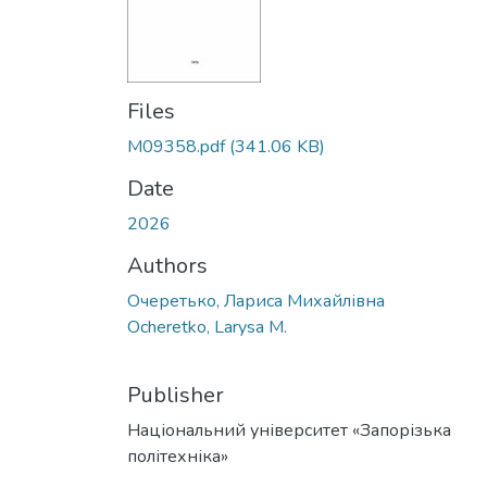
Files
M09358.pdf
(341.06 KB)
Date
2026
Authors
Очеретько, Лариса Михайлівна
Ocheretko, Larysa M.
Publisher
Національний університет «Запорізька
політехніка»