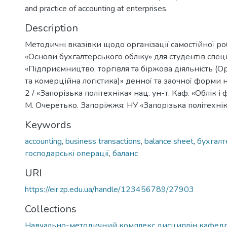
and practice of accounting at enterprises.
Description
Методичні вказівки щодо організації самостійної р
«Основи бухгалтерського обліку» для студентів спец
«Підприємництво, торгівля та біржова діяльність (Ор
та комерційна логістика)» денної та заочної форми 
2 / «Запорізька політехніка» нац. ун-т. Каф. «Облік і ф
М. Очеретько. Запоріжжя: НУ «Запорізька політехніка
Keywords
accounting
,
business transactions
,
balance sheet
,
бухгалт
господарські операції
,
баланс
URI
https://eir.zp.edu.ua/handle/123456789/27903
Collections
Навчально-методичний комплекс дисциплін кафедр