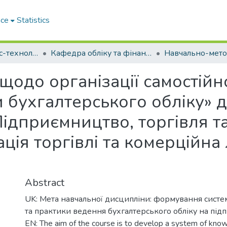
ace
Statistics
Факультет бізнес-технологій та економіки
Кафедра обліку та фінансів (Кафедра О та Ф)
щодо організації самостійн
 бухгалтерського обліку» д
Підприємництво, торгівля т
ація торгівлі та комерційна 
Abstract
UK: Мета навчальної дисципліни: формування систем
та практики ведення бухгалтерського обліку на під
EN: The aim of the course is to develop a system of kno