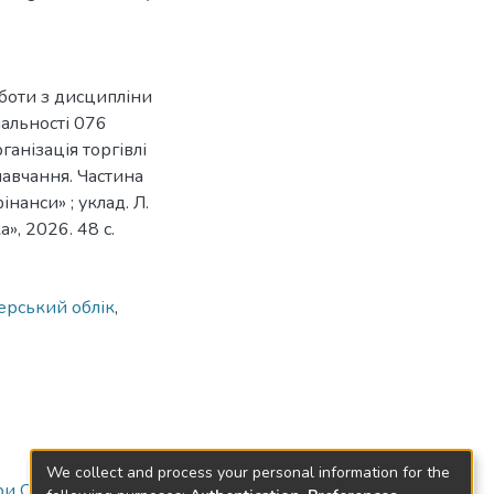
оботи з дисципліни
іальності 076
ганізація торгівлі
навчання. Частина
інанси» ; уклад. Л.
», 2026. 48 с.
ерський облік
,
We collect and process your personal information for the
и О та Ф