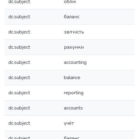
dc.subject
облік
dc.subject
баланс
dc.subject
звітність
dc.subject
рахунки
dc.subject
accounting
dc.subject
balance
dc.subject
reporting
dc.subject
accounts
dc.subject
учёт
dc.subject
баланс