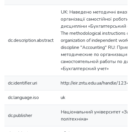
UK: Наведено методичні вказі
організації самостійної роботи 
дисципліни «Бухгалтерський об
The methodological instructions on
dc.description.abstract
organization of independent workin
discipline "Accounting" RU: При
методические по организации
самостоятельной работы по ди
«Бухгалтерский учет»
dc.identifier.uri
http://eir.zntu.edu.ua/handle/12
dc.language.iso
uk
Національний університет «Зап
dc.publisher
політехніка»