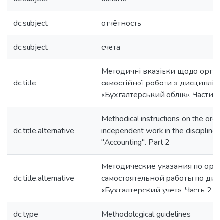
dc.subject
отчётность
dc.subject
счета
Методичні вказівки щодо орган
dc.title
самостійної роботи з дисциплін
«Бухгалтерський облік». Частин
Methodical instructions on the orga
dc.title.alternative
independent work in the discipline
"Accounting". Part 2
Методические указания по орг
dc.title.alternative
самостоятельной работы по ди
«Бухгалтерский учет». Часть 2
dc.type
Methodological guidelines