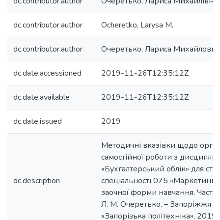
dc.contributor.author
Очеретько, Лариса Михайлівна
dc.contributor.author
Ocheretko, Larysa M.
dc.contributor.author
Очеретько, Лариса Михайловна
dc.date.accessioned
2019-11-26T12:35:12Z
dc.date.available
2019-11-26T12:35:12Z
dc.date.issued
2019
Методичні вказівки щодо орган
самостійної роботи з дисциплін
«Бухгалтерський облік» для сту
dc.description
спеціальності 075 «Маркетинг» 
заочної форми навчання. Частин
Л. М. Очеретько. – Запоріжжя : 
«Запорізька політехніка», 2019. 