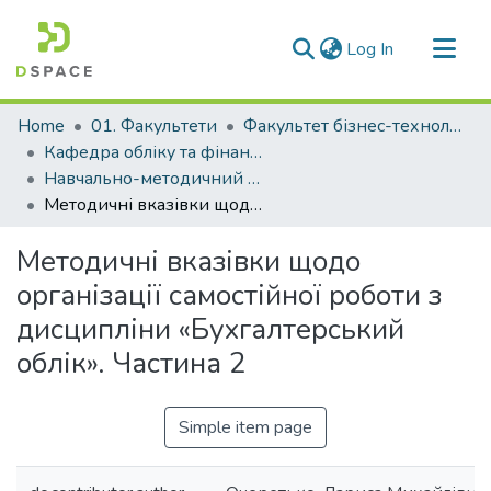
(current)
Log In
Communities & Collections
Home
01. Факультети
Факультет бізнес-технологій та економіки
All of DSpace
Кафедра обліку та фінансів (Кафедра О та Ф)
Навчально-методичний комплекс дисциплін кафедри О та Ф
Statistics
Методичні вказівки щодо організації самостійної роботи з дисципліни «Бухгалтерський облік». Частина 2
Методичні вказівки щодо
організації самостійної роботи з
дисципліни «Бухгалтерський
облік». Частина 2
Simple item page