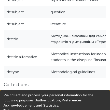
dc.subject
topics for independent work
dc.subject
question
dc.subject
literature
Методичні вказівки для самості
dc.title
студентів з дисципліни «Страхо
Methodical instructions for indepe
dc.title.alternative
students in the discipline "Insuranc
dc.type
Methodological guidelines
Collections
Навчально-методичний комплекс дисциплін кафедри
We collect and process your personal information for the
О та Ф
following purposes:
Authentication, Preferences,
Acknowledgement and Statistics
.