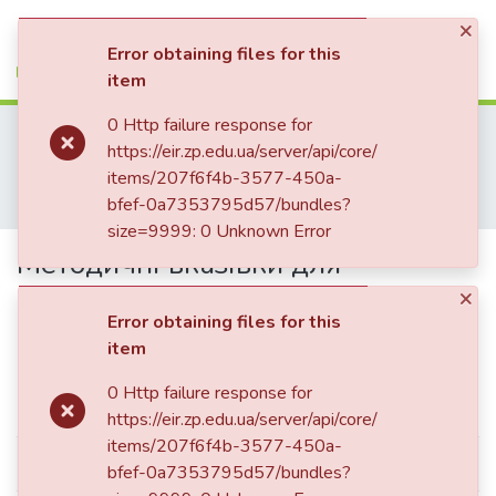
×
(current)
Log In
Error obtaining files for this
item
Communities & Collections
0 Http failure response for
Home
01. Факультети
Факультет бізнес-технологій та економіки
https://eir.zp.edu.ua/server/api/core/
All of DSpace
Кафедра обліку та фінансів (Кафедра О та Ф)
items/207f6f4b-3577-450a-
Навчально-методичний комплекс дисциплін кафедри О та Ф
Statistics
bfef-0a7353795d57/bundles?
Методичні вказівки для самостійної роботи студентів з дисципліни «Страхові послуги»
size=9999: 0 Unknown Error
Методичні вказівки для
самостійної роботи студентів з
×
Error obtaining files for this
дисципліни «Страхові послуги»
item
0 Http failure response for
Simple item page
https://eir.zp.edu.ua/server/api/core/
items/207f6f4b-3577-450a-
dc.contributor.author
Бабенко-Левада, Вікторія Генна
bfef-0a7353795d57/bundles?