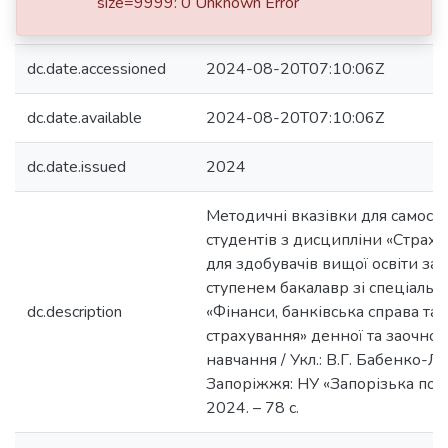
size=9999: 0 Unknown Error
dc.contributor.author
Babenko-Levada V. Н.
dc.date.accessioned
2024-08-20T07:10:06Z
dc.date.available
2024-08-20T07:10:06Z
dc.date.issued
2024
Методичні вказівки для самості
студентів з дисципліни «Страхо
для здобувачів вищої освіти за 
ступенем бакалавр зі спеціальн
dc.description
«Фінанси, банківська справа та
страхування» денної та заочно
навчання / Укл.: В.Г. Бабенко-Ле
Запоріжжя: НУ «Запорізька полі
2024. – 78 с.