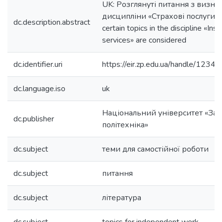
UK: Розглянуті питання з визна
дисципліни «Страхові послуги» E
dc.description.abstract
certain topics in the discipline «Ins
services» are considered
dc.identifier.uri
https://eir.zp.edu.ua/handle/12
dc.language.iso
uk
Національний університет «Зап
dc.publisher
політехніка»
dc.subject
теми для самостійної роботи
dc.subject
питання
dc.subject
література