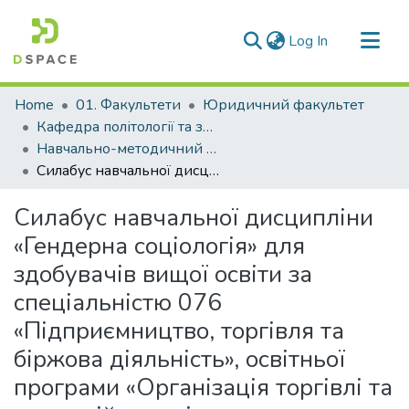
(current)
Log In
Communities & Collections
Home
01. Факультети
Юридичний факультет
All of DSpace
Кафедра політології та загальноправових дисциплін (Кафедра П та ЗПД)
Навчально-методичний комплекс дисциплін кафедри П та ЗПД
Statistics
Силабус навчальної дисципліни «Гендерна соціологія» для здобувачів вищої освіти за спеціальністю 076 «Підприємництво, торгівля та біржова діяльність», освітньої програми «Організація торгівлі та комерційна логістика»
Силабус навчальної дисципліни
«Гендерна соціологія» для
здобувачів вищої освіти за
спеціальністю 076
«Підприємництво, торгівля та
біржова діяльність», освітньої
програми «Організація торгівлі та