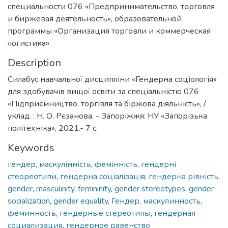
специальности 076 «Предпринимательство, торговля
и биржевая деятельность», образовательной
программы «Организация торговли и коммерческая
логистика»
Description
Силабус навчальної дисципліни «Гендерна соціологія»
для здобувачів вищої освіти за спеціальністю 076
«Підприємництво, торгівля та біржова діяльність», /
уклад. : Н. О. Рєзанова. - Запоріжжя: НУ «Запорізька
політехніка», 2021.- 7 с.
Keywords
гендер
,
маскулінність
,
фемінність
,
гендерні
стеореотипи
,
гендерна соціалізація
,
гендерна рівність
,
gender
,
masculinity
,
femininity
,
gender stereotypes
,
gender
socialization
,
gender equality
,
Гендер
,
маскулинность
,
феминность
,
гендерные стереотипы
,
гендерная
социализация
,
гендерное равенство