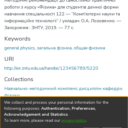
Методичні рекомендації до самостійної практичної
роботи з курсу «Фізика» для студентів денної форми
навчання спеціальності 122 — “Комп'ютерні науки та
інформаційні технології” / укладач: О.А. Лозовенко. —
Запоріжжя : ЗНТУ, 2019. — 77 с.
Keywords
general physics
,
загальна фізика
,
общая физика
URI
http://eir.zntu.edu.ua/handle/123456789/5220
Collections
Навчально-методичний комплекс дисциплін кафедри
фізики
We collect and process your personal information for the
Full item page
following purposes:
Authentication, Preferences,
Acknowledgement and Statistics
.
To learn more, please read our
privacy policy
.
DSpace software
copyright © 2002-2026
LYRASIS