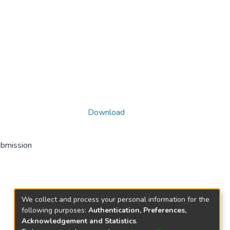
Download
ubmission
We collect and process your personal information for the
following purposes:
Authentication, Preferences,
Acknowledgement and Statistics
.