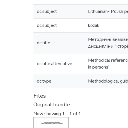
dc.subject
Lithuanian- Polish p
dc.subject
kozak
Методичні вказівк
dc.title
дисципліни "Історі
Methodical reference
dc.title.alternative
in persons’
dc.type
Methodological guid
Files
Original bundle
Now showing
1 - 1 of 1