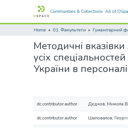
Communities & Collections
All of DSp
Home
01. Факультети
Гуманітарний ф
Методичні вказівки 
усіх спеціальностей
України в персоналі
dc.contributor.author
Дєдков, Микола В
dc.contributor.author
Шаповалов, Георгі