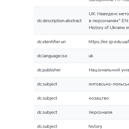
UK: Наведені мето
dc.description.abstract
в персоналіях" EN: 
History of Ukraine i
dc.identifier.uri
https://eir.zp.edu
dc.language.iso
uk
dc.publisher
Національний унів
dc.subject
литовсько-польсь
dc.subject
козацтво
dc.subject
персоналія
dc.subject
history