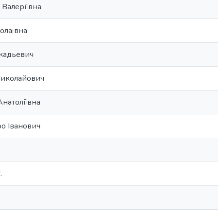
 Валеріївна
олаївна
кадьевич
Миколайович
Анатоліївна
о Іванович
.