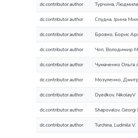
dc.contributor.author
Турчина, Людмила
dc.contributor.author
Спудка, Ірина Мик
dc.contributor.author
Бровко, Борис Ар
dc.contributor.author
Чоп, Володимир 
dc.contributor.author
Чумаченко Ольга 
dc.contributor.author
Мозуленко, Дмитр
dc.contributor.author
Dyedkov, NikolayV
dc.contributor.author
Shapovalov, Georgi I
dc.contributor.author
Turchina, Ludmila V.