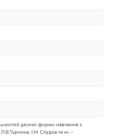
альностей денної форми навчання з
Л.В.Турчина, І.М. Спудка та ін. –