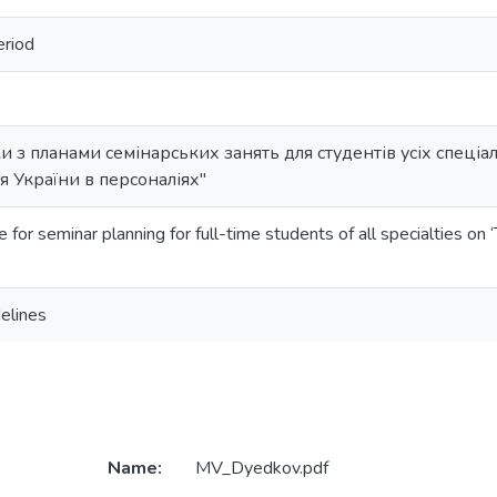
eriod
и з планами семінарських занять для студентів усіх спеці
я України в персоналіях"
 for seminar planning for full-time students of all specialties on 
elines
Name:
MV_Dyedkov.pdf