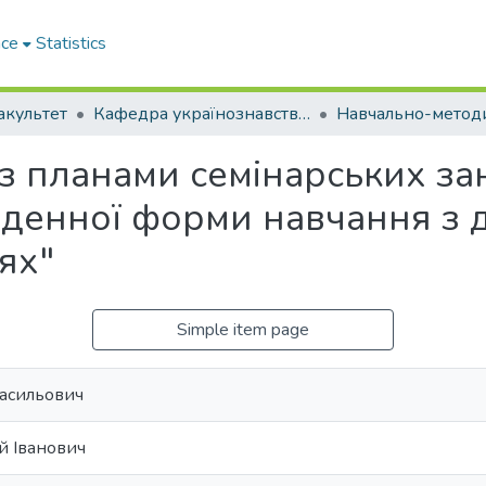
ace
Statistics
акультет
Кафедра українознавства та загальної мовної підготовки (Кафедра У та ЗМП)
з планами семінарських зан
 денної форми навчання з д
ях"
Simple item page
асильович
й Іванович