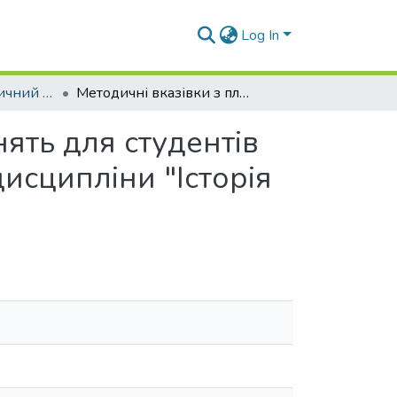
Log In
Навчально-методичний комплекс дисциплін кафедри У та ЗМП
Методичні вказівки з планами семінарських занять для студентів усіх спеціальностей денної форми навчання з дисципліни "Історія України в персоналіях"
ять для студентів
исципліни "Історія