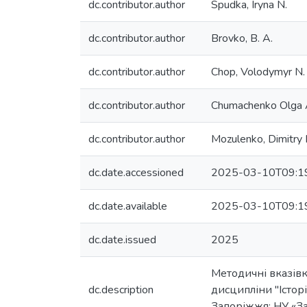
dc.contributor.author
Spudka, Iryna N.
dc.contributor.author
Brovko, B. A.
dc.contributor.author
Chop, Volodymyr N.
dc.contributor.author
Chumachenko Olga 
dc.contributor.author
Mozulenko, Dimitry I
dc.date.accessioned
2025-03-10T09:1
dc.date.available
2025-03-10T09:1
dc.date.issued
2025
Методичні вказівк
dc.description
дисципліни "Історія
Запоріжжя: НУ «Зап