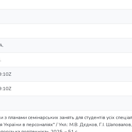
A.
.
9:10Z
9:10Z
и з планами семінарських занять для студентів усіх спеці
 України в персоналіях" / Укл.: М.В. Дєдков, Г.І. Шаповалов, 
орізька політехніка», 2025. – 51 с.