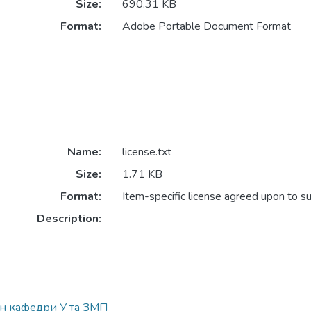
Size:
690.31 KB
Format:
Adobe Portable Document Format
Name:
license.txt
Size:
1.71 KB
Format:
Item-specific license agreed upon to s
Description:
н кафедри У та ЗМП