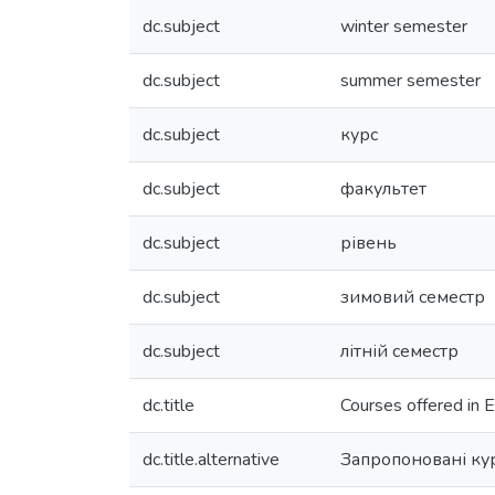
dc.subject
winter semester
dc.subject
summer semester
dc.subject
курс
dc.subject
факультет
dc.subject
рівень
dc.subject
зимовий семестр
dc.subject
літній семестр
dc.title
Courses offered in 
dc.title.alternative
Запропоновані ку