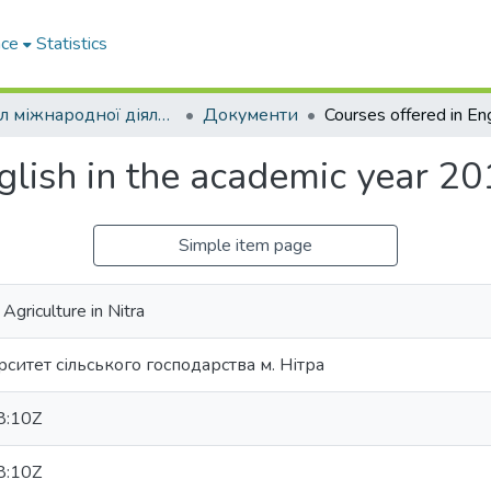
ace
Statistics
Відділ міжнародної діяльності та роботи з іноземними студентами
Документи
nglish in the academic year 2
Simple item page
Agriculture in Nitra
ситет сільського господарства м. Нітра
8:10Z
8:10Z