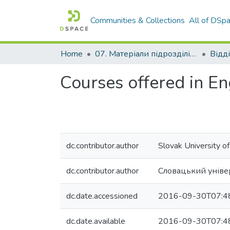
Communities & Collections
All of DSp
Home
07. Матеріали підрозділів університету
Courses offered in E
dc.contributor.author
Slovak University of 
dc.contributor.author
Словацький універ
dc.date.accessioned
2016-09-30T07:4
dc.date.available
2016-09-30T07:4