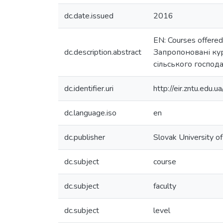
dc.date.issued
2016
EN: Courses offered 
dc.description.abstract
Запропоновані ку
сільського господа
dc.identifier.uri
http://eir.zntu.ed
dc.language.iso
en
dc.publisher
Slovak University of 
dc.subject
course
dc.subject
faculty
dc.subject
level