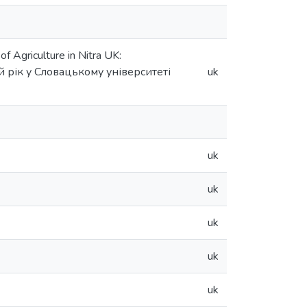
f Agriculture in Nitra UK:
 рік у Словацькому університеті
uk
uk
uk
uk
uk
uk