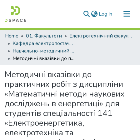
(current)
Log In
Communities & Collections
Home
01. Факультети
Електротехнічний факультет
All of DSpace
Кафедра електропостачання промислових підприємств (Кафедра ЕПП)
Навчально-методичний комплекс дисциплін кафедри ЕПП
Statistics
Методичні вказівки до практичних робіт з дисципліни «Математичні методи наукових досліджень в енергетиці» для студентів спеціальності 141 «Електроенергетика, електротехніка та електромеханіка» всіх форм навчання
Методичні вказівки до
практичних робіт з дисципліни
«Математичні методи наукових
досліджень в енергетиці» для
студентів спеціальності 141
«Електроенергетика,
електротехніка та