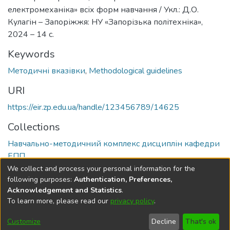
електромеханіка» всіх форм навчання / Укл.: Д.О.
Кулагін – Запоріжжя: НУ «Запорізька політехніка»,
2024 – 14 с.
Keywords
Методичні вказівки
,
Methodological guidelines
URI
https://eir.zp.edu.ua/handle/123456789/14625
Collections
Навчально-методичний комплекс дисциплін кафедри
ЕПП
We collect and process your personal information for the
Full item page
following purposes:
Authentication, Preferences,
Acknowledgement and Statistics
.
To learn more, please read our
privacy policy
.
DSpace software
copyright © 2002-2026
LYRASIS
Cookie
Privacy
End User
Send
Customize
Decline
That's ok
settings
policy
Agreement
Feedback