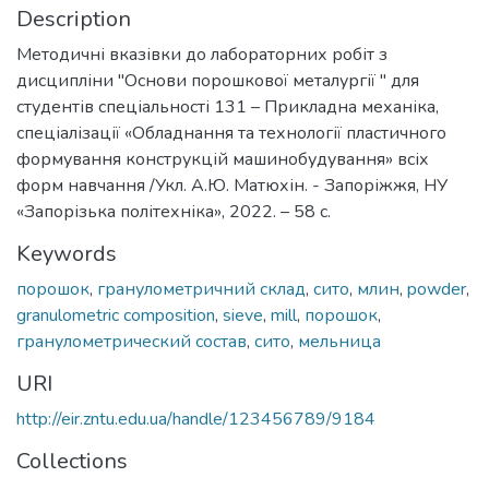
Description
Методичні вказівки до лабораторних робіт з
дисципліни "Основи порошкової металургії " для
студентів спеціальності 131 – Прикладна механіка,
спеціалізації «Обладнання та технології пластичного
формування конструкцій машинобудування» всіх
форм навчання /Укл. А.Ю. Матюхін. - Запоріжжя, НУ
«Запорізька політехніка», 2022. – 58 с.
Keywords
порошок
,
гранулометричний склад
,
сито
,
млин
,
powder
,
granulometric composition
,
sieve
,
mill
,
порошок
,
гранулометрический состав
,
сито
,
мельница
URI
http://eir.zntu.edu.ua/handle/123456789/9184
Collections