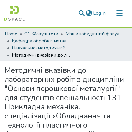
(current)
Log In
Communities & Collections
Home
01. Факультети
Машинобудівний факультет
All of DSpace
Кафедра обробки металів тиском (Кафедра ОМТ)
Навчально-методичний комплекс дисциплін кафедри ОМТ
Statistics
Методичні вказівки до лабораторних робіт з дисципліни "Основи порошкової металургії" для студентів спеціальності 131 – Прикладна механіка, спеціалізації «Обладнання та технології пластичного формування конструкцій машино-будування» всіх форм навчання
Методичні вказівки до
лабораторних робіт з дисципліни
"Основи порошкової металургії"
для студентів спеціальності 131 –
Прикладна механіка,
спеціалізації «Обладнання та
технології пластичного