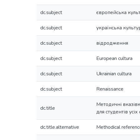
dc.subject
європейська куль
dc.subject
українська культу
dc.subject
відродження
dc.subject
European cultura
dc.subject
Ukrainian cultura
dc.subject
Renaissance
Методичні вказівк
dc.title
для студентів усі
dc.title.alternative
Methodical reference