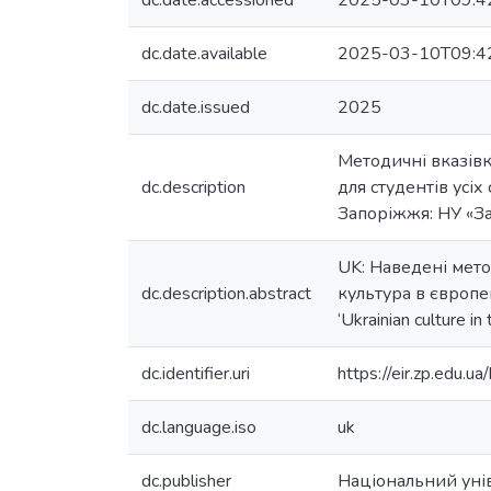
dc.date.accessioned
2025-03-10T09:4
dc.date.available
2025-03-10T09:4
dc.date.issued
2025
Методичні вказівк
dc.description
для студентів усіх
Запоріжжя: НУ «Зап
UK: Наведені мето
dc.description.abstract
культура в європейс
‘Ukrainian culture i
dc.identifier.uri
https://eir.zp.edu
dc.language.iso
uk
dc.publisher
Національний унів