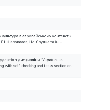
а культура в європейському контексті»
І. Шаповалов, І.М. Спудка та ін. –
тудентів з дисципліни "Українська
g with self-checking and tests section on