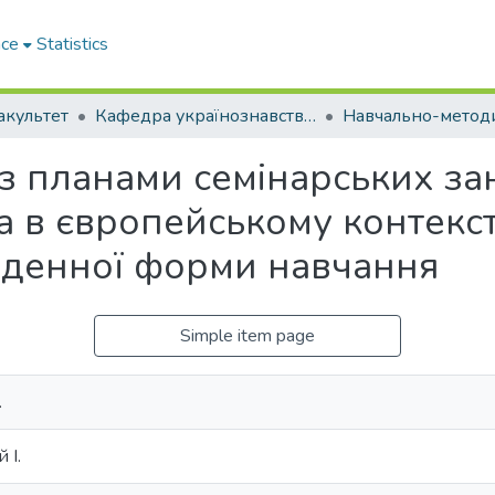
ace
Statistics
акультет
Кафедра українознавства та загальної мовної підготовки (Кафедра У та ЗМП)
 з планами семінарських за
а в європейському контексті
й денної форми навчання
Simple item page
.
 І.