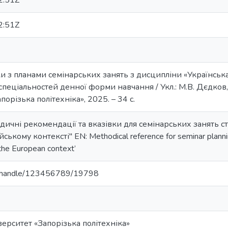
2:51Z
2:51Z
и з планами семінарських занять з дисципліни «Українськ
 спеціальностей денної форми навчання / Укл.: М.В. Дєдков, Г.
орізька політехніка», 2025. – 34 с.
дичні рекомендації та вказівки для семінарських занять с
ькому контексті" EN: Methodical reference for seminar plannin
n the European context’
.ua/handle/123456789/19798
ерситет «Запорізька політехніка»