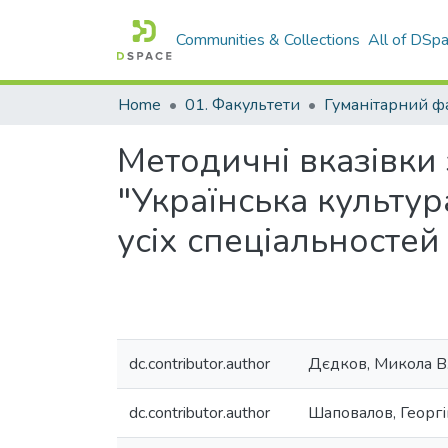
Communities & Collections
All of DSp
Home
01. Факультети
Гуманітарний ф
Методичні вказівки
"Українська культур
усіх спеціальносте
dc.contributor.author
Дєдков, Микола В
dc.contributor.author
Шаповалов, Георгій