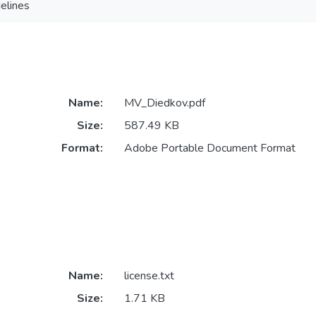
elines
Name:
MV_Diedkov.pdf
Size:
587.49 KB
Format:
Adobe Portable Document Format
Name:
license.txt
Size:
1.71 KB