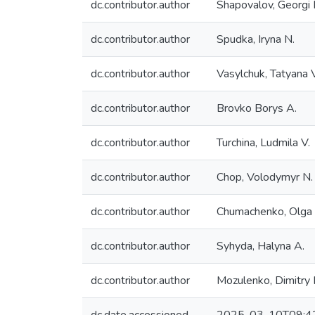
dc.contributor.author
Shapovalov, Georgi I
dc.contributor.author
Spudka, Iryna N.
dc.contributor.author
Vasylchuk, Tatyana V
dc.contributor.author
Brovko Borys A.
dc.contributor.author
Turchina, Ludmila V.
dc.contributor.author
Chop, Volodymyr N.
dc.contributor.author
Chumachenko, Olga 
dc.contributor.author
Syhyda, Halyna A.
dc.contributor.author
Mozulenko, Dimitry I