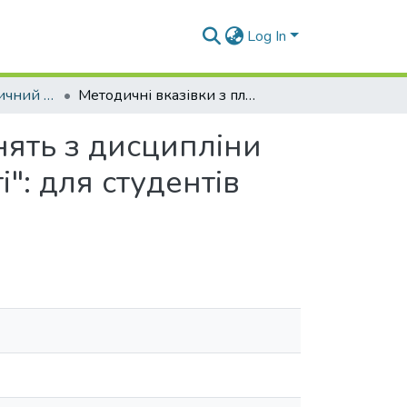
Log In
Навчально-методичний комплекс дисциплін кафедри У та ЗМП
Методичні вказівки з планами семінарських занять з дисципліни "Українська культура в європейському контексті": для студентів усіх спеціальностей денної форми навчання
нять з дисципліни
": для студентів