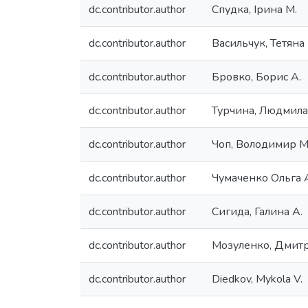
dc.contributor.author
Спудка, Ірина М.
dc.contributor.author
Васильчук, Тетяна 
dc.contributor.author
Бровко, Борис А.
dc.contributor.author
Турчина, Людмила
dc.contributor.author
Чоп, Володимир М
dc.contributor.author
Чумаченко Ольга 
dc.contributor.author
Сигида, Галина А.
dc.contributor.author
Мозуленко, Дмитро
dc.contributor.author
Diedkov, Mykola V.