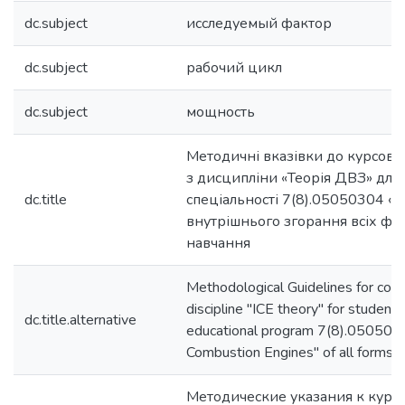
dc.subject
исследуемый фактор
dc.subject
рабочий цикл
dc.subject
мощность
Методичні вказівки до курсово
з дисципліни «Теорія ДВЗ» для 
dc.title
спеціальності 7(8).05050304 «
внутрішнього згорання всіх фо
навчання
Methodological Guidelines for cour
discipline "ICE theory" for students
dc.title.alternative
educational program 7(8).0505030
Combustion Engines" of all forms o
Методические указания к курс