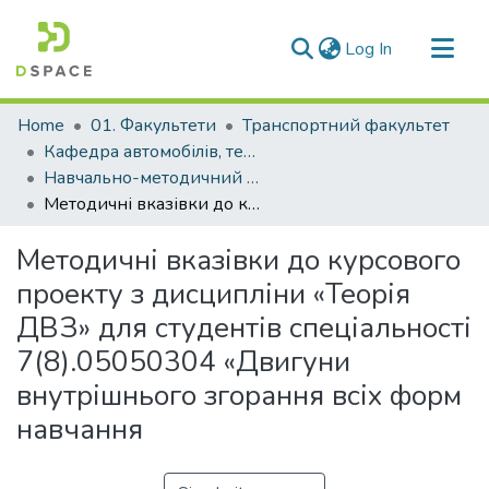
(current)
Log In
Communities & Collections
Home
01. Факультети
Транспортний факультет
All of DSpace
Кафедра автомобілів, теплових двигунів та гібридних енергетичних установок (Кафедра А, ТД та ГЕУ)
Навчально-методичний комплекс дисциплін кафедри А, ТД та ГЕУ
Statistics
Методичні вказівки до курсового проекту з дисципліни «Теорія ДВЗ» для студентів спеціальності 7(8).05050304 «Двигуни внутрішнього згорання всіх форм навчання
Методичні вказівки до курсового
проекту з дисципліни «Теорія
ДВЗ» для студентів спеціальності
7(8).05050304 «Двигуни
внутрішнього згорання всіх форм
навчання