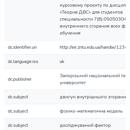
курсовому проекту по дисципл
«Теория ДВС» для студентов
специальности 7(8).05050304 
внутреннего сгорания всех фо
обучения
dc.identifier.uri
http://eir.zntu.edu.ua/handle/12
dc.language.iso
uk
Запорізький національний тех
dc.publisher
університет
dc.subject
двигун внутрішнього згорання
dc.subject
фізико-математична модель
dc.subject
досліджуваний фактор