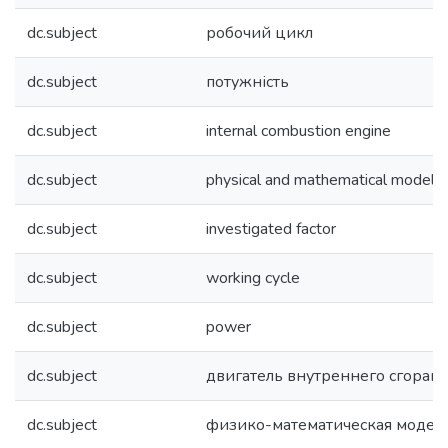
dc.subject
робочий цикл
dc.subject
потужність
dc.subject
internal combustion engine
dc.subject
physical and mathematical model
dc.subject
investigated factor
dc.subject
working cycle
dc.subject
power
dc.subject
двигатель внутреннего сгоран
dc.subject
физико-математическая модел