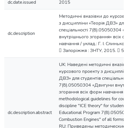
dc.date.issued
2015
Методичні вказівки до курсово
з дисципліни «Теорія ДВЗ» для 
спеціальності 7(8).05050304 «
dc.description
внутрішнього згорання» всіх ф
навчання / уклад.: Г. І. Слинько, 
 Запоріжжя : ЗНТУ, 2015.  54 
UK: Наведені методичні вказів
курсового проекту з дисципліни
ДВЗ» для студентів спеціальнос
7(8).05050304 «Двигуни внутр
згорання всіх форм навчання E
methodological guidelines for cour
discipline "ICE theory" for students
dc.description.abstract
Educational Program 7(8).0505030
Combustion Engines" of all forms o
RU: Приведены методические у