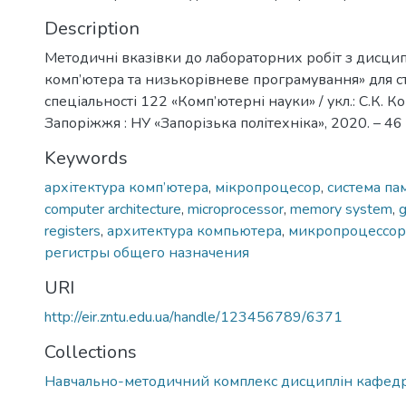
Description
Методичні вказівки до лабораторних робіт з дисцип
комп’ютера та низькорівневе програмування» для с
спеціальності 122 «Комп’ютерні науки» / укл.: С.К. Ко
Запоріжжя : НУ «Запорізька політехніка», 2020. – 46 
Keywords
архітектура комп’ютера
,
мікропроцесор
,
система пам
computer architecture
,
microprocessor
,
memory system
,
g
registers
,
архитектура компьютера
,
микропроцессор
регистры общего назначения
URI
http://eir.zntu.edu.ua/handle/123456789/6371
Collections
Навчально-методичний комплекс дисциплін кафед