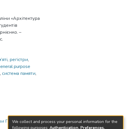
ліни «Архітектура
тудентів
рнієнко. –
с.
’яті
,
регістри
,
eneral purpose
,
система памяти
,
ри ПЗ
We collect and process your personal information for the
following purposes:
Authentication, Preferences,