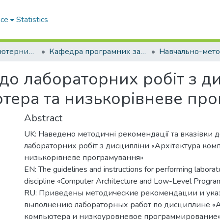
ace
Statistics
Факультет комп'ютерних наук і технологій
Кафедра програмних засобів (Кафедра ПЗ)
 до лабораторних робіт з д
ютера та низькорівневе пр
Abstract
UK: Наведено методичні рекомендації та вказівки 
лабораторних робіт з дисципліни «Архітектура комп
низькорівневе програмування»
EN: The guidelines and instructions for performing laborat
discipline «Computer Architecture and Low-Level Progra
RU: Приведены методические рекомендации и ука
выполнению лабораторных работ по дисциплине «
компьютера и низкоуровневое программирование