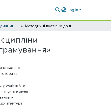
Log In
Навчально-методичний комплекс дисциплін кафедри ПЗ
Методичні вказівки до лабораторних робіт з дисципліни «Архітектура комп’ютера та низькорівневе програмування»
исципліни
ограмування»
до виконання
’ютера та
ory work in the
mming» are given
зания к
Архитектура
»