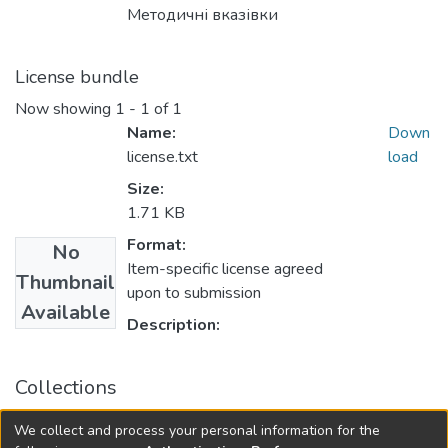
Методичні вказівки
License bundle
Now showing
1 - 1 of 1
Name:
Down
license.txt
load
Size:
1.71 KB
Format:
No
Item-specific license agreed
Thumbnail
upon to submission
Available
Description:
Collections
Навчально-методичний комплекс дисциплін кафедри
We collect and process your personal information for the
математики