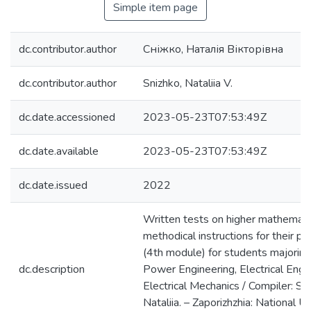
Simple item page
dc.contributor.author
Сніжко, Наталія Вікторівна
dc.contributor.author
Snizhko, Nataliia V.
dc.date.accessioned
2023-05-23T07:53:49Z
dc.date.available
2023-05-23T07:53:49Z
dc.date.issued
2022
Written tests on higher mathemati
methodical instructions for their p
(4th module) for students majoring
dc.description
Power Engineering, Electrical Engi
Electrical Mechanics / Compiler: Sn
Nataliia. – Zaporizhzhia: National Un