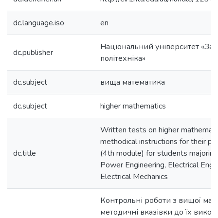
dc.language.iso
en
Національний університет «Зап
dc.publisher
політехніка»
dc.subject
вища математика
dc.subject
higher mathematics
Written tests on higher mathemati
methodical instructions for their p
dc.title
(4th module) for students majoring
Power Engineering, Electrical Engi
Electrical Mechanics
Контрольні роботи з вищої мат
методичні вказівки до їх викон