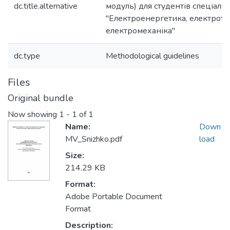
dc.title.alternative
модуль) для студентів спеціаль
"Електроенергетика, електроте
електромеханіка"
dc.type
Methodological guidelines
Files
Original bundle
Now showing
1 - 1 of 1
Name:
Down
MV_Snizhko.pdf
load
Size:
214.29 KB
Format:
Adobe Portable Document
Format
Description: