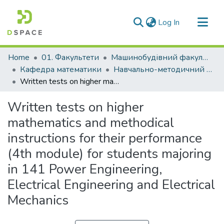
(current)
Log In
Communities & Collections
Home
01. Факультети
Машинобудівний факультет
All of DSpace
Кафедра математики
Навчально-методичний комплекс дисциплін кафедри математики
Written tests on higher mathematics and methodical instructions for their performance (4th module) for students majoring in 141 Power Engineering, Electrical Engineering and Electrical Mechanics
Statistics
Written tests on higher
mathematics and methodical
instructions for their performance
(4th module) for students majoring
in 141 Power Engineering,
Electrical Engineering and Electrical
Mechanics