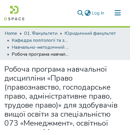
(current)
Log In
Communities & Collections
Home
01. Факультети
Юридичний факультет
All of DSpace
Кафедра політології та загальноправових дисциплін (Кафедра П та ЗПД)
Навчально-методичний комплекс дисциплін кафедри П та ЗПД
Statistics
Робоча програма навчальної дисципліни «Право (правознавство, господарське право, адміністративне право, трудове право)» для здобувачів вищої освіти за спеціальністю 073 «Менеджмент», освітньої програми «Менеджмент організації і адміністрування»
Робоча програма навчальної
дисципліни «Право
(правознавство, господарське
право, адміністративне право,
трудове право)» для здобувачів
вищої освіти за спеціальністю
073 «Менеджмент», освітньої