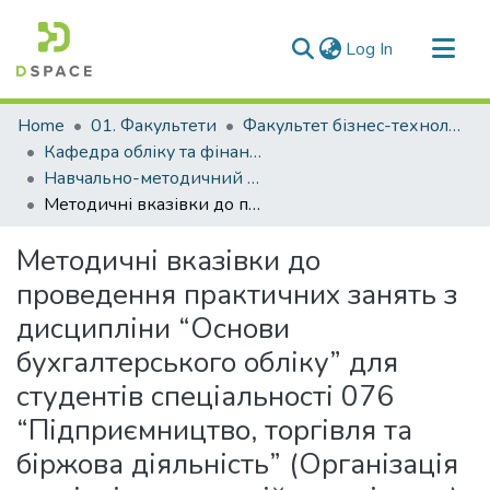
(current)
Log In
Communities & Collections
Home
01. Факультети
Факультет бізнес-технологій та економіки
All of DSpace
Кафедра обліку та фінансів (Кафедра О та Ф)
Навчально-методичний комплекс дисциплін кафедри О та Ф
Statistics
Методичні вказівки до проведення практичних занять з дисципліни “Основи бухгалтерського обліку” для студентів спеціальності 076 “Підприємництво, торгівля та біржова діяльність” (Організація торгівлі та комерційна логістика), частина 2
Методичні вказівки до
проведення практичних занять з
дисципліни “Основи
бухгалтерського обліку” для
студентів спеціальності 076
“Підприємництво, торгівля та
біржова діяльність” (Організація