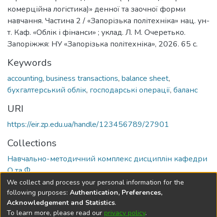
комерційна логістика)» денної та заочної форми
навчання. Частина 2 / «Запорізька політехніка» нац. ун-
т. Каф. «Облік і фінанси» ; уклад. Л. М. Очеретько.
Запоріжжя: НУ «Запорізька політехніка», 2026. 65 с.
Keywords
accounting
,
business transactions
,
balance sheet
,
бухгалтерський облік
,
господарські операції
,
баланс
URI
https://eir.zp.edu.ua/handle/123456789/27901
Collections
Навчально-методичний комплекс дисциплін кафедри
О та Ф
We collect and process your personal information for the
Full item page
following purposes:
Authentication, Preferences,
Acknowledgement and Statistics
.
To learn more, please read our
privacy policy
.