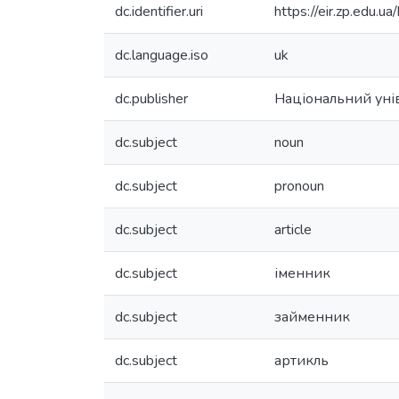
dc.identifier.uri
https://eir.zp.edu
dc.language.iso
uk
dc.publisher
Національний унів
dc.subject
noun
dc.subject
pronoun
dc.subject
article
dc.subject
іменник
dc.subject
займенник
dc.subject
артикль