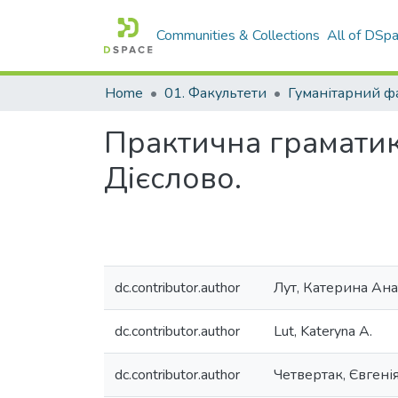
Communities & Collections
All of DSp
Home
01. Факультети
Гуманітарний ф
Практична граматик
Дієслово.
dc.contributor.author
Лут, Катерина Ана
dc.contributor.author
Lut, Kateryna A.
dc.contributor.author
Четвертак, Євгені