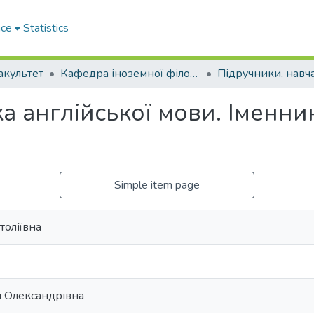
ace
Statistics
акультет
Кафедра іноземної філології та перекладу (Кафедра ІФ та П)
а англійської мови. Іменни
Simple item page
толіївна
я Олександрівна