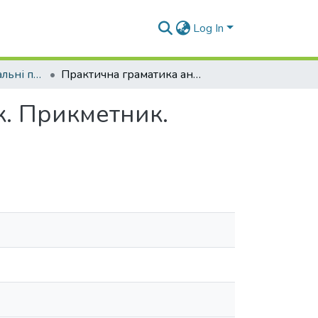
Log In
Підручники, навчальні посібники кафедри ІФ та П
Практична граматика англійської мови. Іменник. Прикметник. Дієслово.
к. Прикметник.