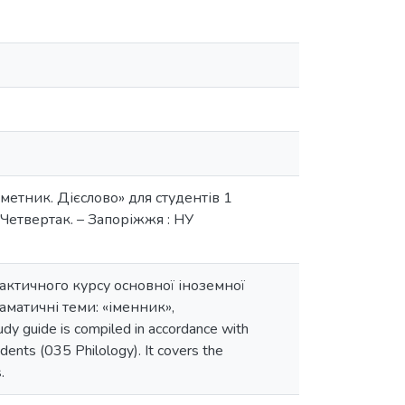
етник. Дієслово» для студентів 1
. Четвертак. – Запоріжжя : НУ
актичного курсу основної іноземної
аматичні теми: «іменник»,
 guide is compiled in accordance with
udents (035 Philology). It covers the
.