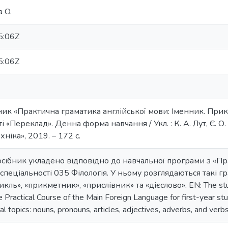
a O.
5:06Z
5:06Z
ик «Практична граматика англійської мови: Іменник. Прикм
і «Переклад». Денна форма навчання / Укл. : К. А. Лут, Є. О
хніка», 2019. – 172 с.
сібник укладено відповідно до навчальної програми з «Пр
спеціальності 035 Філологія. У ньому розглядаються такі гр
кль», «прикметник», «прислівник» та «дієслово». EN: The study
he Practical Course of the Main Foreign Language for first-year st
l topics: nouns, pronouns, articles, adjectives, adverbs, and verbs