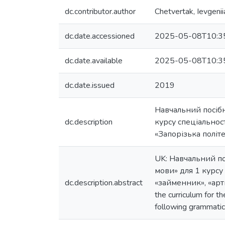
dc.contributor.author
Chetvertak, Ievgenii
dc.date.accessioned
2025-05-08T10:3
dc.date.available
2025-05-08T10:3
dc.date.issued
2019
Навчальний посібн
dc.description
курсу спеціальност
«Запорізька політе
UK: Навчальний по
мови» для 1 курсу 
dc.description.abstract
«займенник», «арти
the curriculum for t
following grammatica