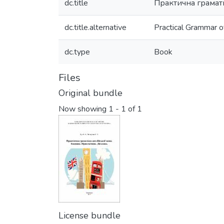
dc.title
Практична грамати
dc.title.alternative
Practical Grammar o
dc.type
Book
Files
Original bundle
Now showing
1 - 1 of 1
License bundle