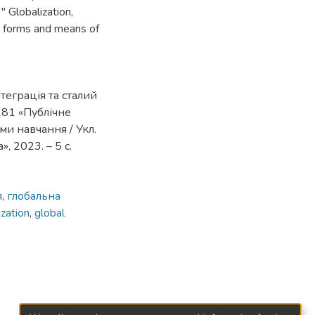
" Globalization,
, forms and means of
теграція та сталий
281 «Публічне
ми навчання / Укл.
, 2023. – 5 с.
я
,
глобальна
ization
,
global