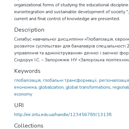
organizational forms of studying the educational discipline 
eurointegration and sustainable development of society "
current and final control of knowledge are presented.
Description
Силабус навчальної дисципліни «Глобалізація, євроін
розвиток суспільства» для бакалаврів спеціальності 
управління та адміністрування» денної і заочної фор
Сидорук І.С. – Запоріжжя: НУ «Запорізька політехніка»
Keywords
глобалізація
,
глобальні трансформації
,
регіоналізаці
економіка
,
globalization
,
global transformations
,
regional
economy
URI
http://eir.zntu.edu.ua/handle/123456789/13138
Collections