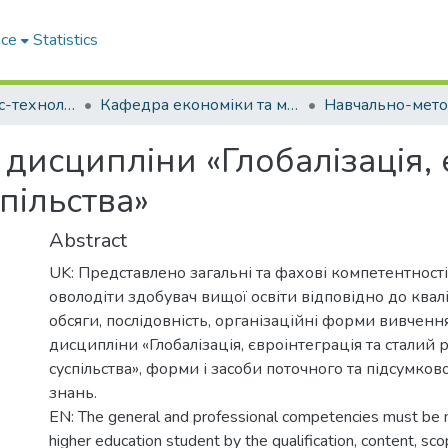
ace
Statistics
Факультет бізнес-технологій та економіки
Кафедра економіки та митної справи (Кафедра Е та МС)
дисципліни «Глобалізація, 
пільства»
Abstract
UK: Представлено загальні та фахові компетентності
оволодіти здобувач вищої освіти відповідно до кваліф
обсяги, послідовність, організаційні форми вивченн
дисципліни «Глобалізація, євроінтеграція та сталий 
суспільства», форми і засоби поточного та підсумко
знань.
EN: The general and professional competencies must be 
higher education student by the qualification, content, sc