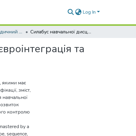
Log In
Навчально-методичний комплекс дисциплін кафедри Е та МС
Силабус навчальної дисципліни «Глобалізація, євроінтеграція та сталий розвиток суспільства»
євроінтеграція та
, якими має
ікації, зміст,
я навчальної
розвиток
вого контролю
mastered by a
ope, sequence,