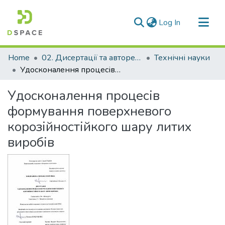
(current)
Log In
Communities & Collections
Home
02. Дисертації та автореферати дисертацій
Технічні науки
All of DSpace
Удосконалення процесів формування поверхневого корозійностійкого шару литих виробів
Statistics
Удосконалення процесів
формування поверхневого
корозійностійкого шару литих
виробів