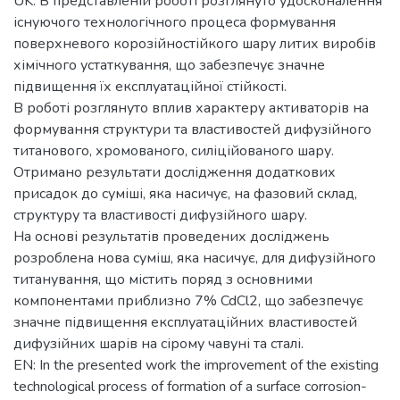
UK: В представленій роботі розглянуто удосконалення
існуючого технологічного процеса формування
поверхневого корозійностійкого шару литих виробів
хімічного устаткування, що забезпечує значне
підвищення їх експлуатаційної стійкості.
В роботі розглянуто вплив характеру активаторів на
формування структури та властивостей дифузійного
титанового, хромованого, силіційованого шару.
Отримано результати дослідження додаткових
присадок до суміші, яка насичує, на фазовий склад,
структуру та властивості дифузійного шару.
На основі результатів проведених досліджень
розроблена нова суміш, яка насичує, для дифузійного
титанування, що містить поряд з основними
компонентами приблизно 7% CdCl2, що забезпечує
значне підвищення експлуатаційних властивостей
дифузійних шарів на сірому чавуні та сталі.
EN: In the presented work the improvement of the existing
technological process of formation of a surface corrosion-