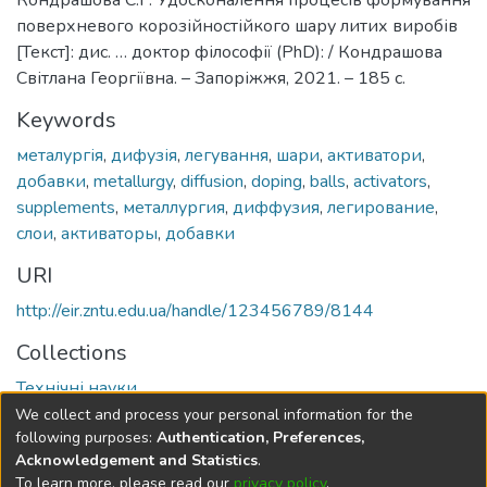
Кондрашова С.Г. Удосконалення процесів формування
поверхневого корозійностійкого шару литих виробів
[Текст]: дис. … доктор філософії (PhD): / Кондрашова
Світлана Георгіївна. – Запоріжжя, 2021. – 185 с.
Keywords
металургія
,
дифузія
,
легування
,
шари
,
активатори
,
добавки
,
metallurgy
,
diffusion
,
doping
,
balls
,
activators
,
supplements
,
металлургия
,
диффузия
,
легирование
,
слои
,
активаторы
,
добавки
URI
http://eir.zntu.edu.ua/handle/123456789/8144
Collections
Технічні науки
We collect and process your personal information for the
Full item page
following purposes:
Authentication, Preferences,
Acknowledgement and Statistics
.
To learn more, please read our
privacy policy
.