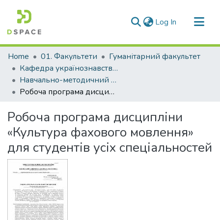
(current)
Log In
Communities & Collections
Home
01. Факультети
Гуманітарний факультет
All of DSpace
Кафедра українознавства та загальної мовної підготовки (Кафедра У та ЗМП)
Навчально-методичний комплекс дисциплін кафедри У та ЗМП
Statistics
Робоча програма дисципліни «Культура фахового мовлення» для студентів усіх спеціальностей
Робоча програма дисципліни
«Культура фахового мовлення»
для студентів усіх спеціальностей