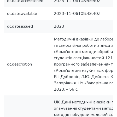
dc.date.accessioned
2023-11-06T08:49:40Z
dc.date.available
2023-11-06T08:49:40Z
dc.date.issued
2023
Методичні вказівки до лаборат
та самостійної роботи з дисцип
«Комп’ютерні методи обробки 
студентів спеціальностей 121 «
dc.description
програмного забезпечення» та
«Комп’ютерні науки» всіх форм
В.І. Дубровін, Л.Ю. Дейнега, Ю.В
Запоріжжя: НУ «Запорізька полі
2023. – 56 с.
UK; Дані методичні вказівки пр
опанування студентами методів 
методів побудови моделей стац