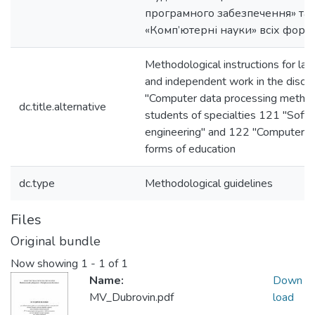
програмного забезпечення» та
«Комп’ютерні науки» всіх форм
Methodological instructions for la
and independent work in the discip
"Computer data processing method
dc.title.alternative
students of specialties 121 "Soft
engineering" and 122 "Computer sci
forms of education
dc.type
Methodological guidelines
Files
Original bundle
Now showing
1 - 1 of 1
Name:
Down
MV_Dubrovin.pdf
load