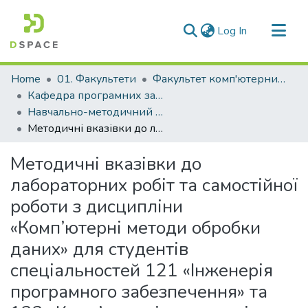
(current)
Log In
Communities & Collections
Home
01. Факультети
Факультет комп'ютерних наук і технологій
All of DSpace
Кафедра програмних засобів (Кафедра ПЗ)
Навчально-методичний комплекс дисциплін кафедри ПЗ
Statistics
Методичні вказівки до лабораторних робіт та самостійної роботи з дисципліни «Комп’ютерні методи обробки даних» для студентів спеціальностей 121 «Інженерія програмного забезпечення» та 122 «Комп’ютерні науки» всіх форм навчання
Методичні вказівки до
лабораторних робіт та самостійної
роботи з дисципліни
«Комп’ютерні методи обробки
даних» для студентів
спеціальностей 121 «Інженерія
програмного забезпечення» та