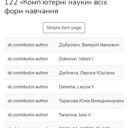
122 «Комп’ютерні науки» всіх
форм навчання
Simple item page
dc.contributor.author
Дубровін, Валерій Іванович
dc.contributor.author
Dubrovin, Valerii I.
dc.contributor.author
Дейнега, Лариса Юріївна
dc.contributor.author
Deineha, Larysa Y.
dc.contributor.author
Тарасова Юлія Володимирівна
dc.contributor.author
Tarasova, Julia V.