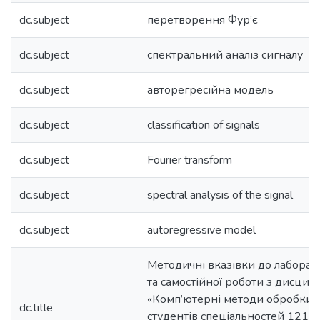
dc.subject
перетворення Фур’є
dc.subject
спектральний аналіз сигналу
dc.subject
авторегресійна модель
dc.subject
classification of signals
dc.subject
Fourier transform
dc.subject
spectral analysis of the signal
dc.subject
autoregressive model
Методичні вказівки до лаборат
та самостійної роботи з дисцип
«Комп’ютерні методи обробки 
dc.title
студентів спеціальностей 121 «