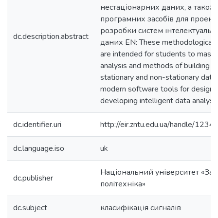
нестаціонарних даних, а також
програмних засобів для проект
розробки систем інтелектуально
dc.description.abstract
даних EN: These methodological i
are intended for students to mast
analysis and methods of building 
stationary and non-stationary data,
modern software tools for designi
developing intelligent data analys
dc.identifier.uri
http://eir.zntu.edu.ua/handle/12
dc.language.iso
uk
Національний університет «Зап
dc.publisher
політехніка»
dc.subject
класифікація сигналів