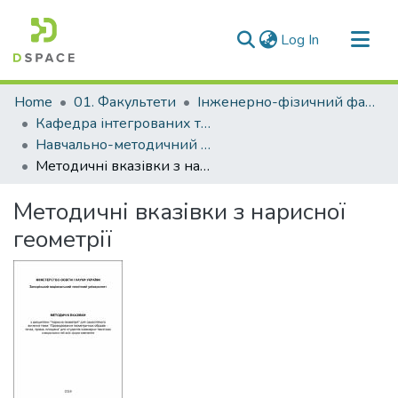
(current)
Log In
Communities & Collections
Home
01. Факультети
Інженерно-фізичний факультет
All of DSpace
Кафедра інтегрованих технологій зварювання та моделювання конструкцій (Кафедра ІТЗ та МК)
Навчально-методичний комплекс дисциплін кафедри ІТЗ та МК
Statistics
Методичні вказівки з нарисної геометрії
Методичні вказівки з нарисної
геометрії