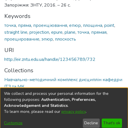
Запоріжжя: ЗНТУ, 2016. – 26 с.
Keywords
точка
,
пряма
,
проекціювання
,
епюр
,
площина
,
point
,
straight line
,
projection
,
epure
,
plane
,
точка
,
прямая
,
проецирование
,
эпюр
,
плоскость
URI
http://eir.zntu.edu.ua/handle/123456789/732
Collections
Навчально-методичний комплекс дисциплін кафедри
ІТЗ та МК
We collect and process your personal information for the
Full item page
following purposes:
Authentication, Preferences,
Acknowledgement and Statistics
.
To learn more, please read our
privacy policy
.
DSpace software
copyright © 2002-2026
LYRASIS
Cookie
Privacy
End User
Send
Customize
Decline
That's ok
settings
policy
Agreement
Feedback