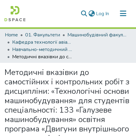
(current)
Log In
Communities & Collections
Home
01. Факультети
Машинобудівний факультет
All of DSpace
Кафедра технології авіаційних двигунів (Кафедра ТАД)
Навчально-методичний комплекс дисциплін кафедри ТАД
Statistics
Методичні вказівки до самостійних і контрольних робіт з дисципліни: «Технологічні основи машинобудування» для студентів спеціальності: 133 «Галузеве машинобудування» освітня програма «Двигуни внутрішнього згорання усіх форм навчання
Методичні вказівки до
самостійних і контрольних робіт з
дисципліни: «Технологічні основи
машинобудування» для студентів
спеціальності: 133 «Галузеве
машинобудування» освітня
програма «Двигуни внутрішнього