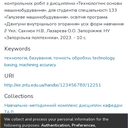
контрольних робіт з дисципліни «Технологічні основи
машинобудування», для студентів спеціальності 133
«Галузеве машинобудування», освітня програма
«Двигуни внутрішнього згорання» усіх форм навчання
// Укл.: Сахнюк Н.В., Лазарєва О.О. Запоріжжя: НУ
«Запорізька політехніка», 2023. - 10 с.
Keywords
технологія
,
базування
,
точність обробки
,
technology
,
basing
,
machining accuracy
URI
http://eir.zntu.edu.ua/handle/123456789/12251
Collections
Навчально-методичний комплекс дисциплін кафедри
ТАД
We collect and process your personal information for the
Full item page
following purposes:
Authentication, Preferences,