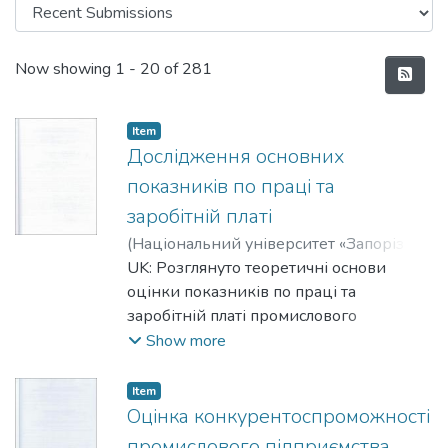
Recent Submissions
Now showing
1 - 20 of 281
Item
Дослідження основних
показників по праці та
заробітній платі
(
Національний університет «Запорізька
політехніка»
UK: Розглянуто теоретичні основи
,
2026
)
Сорокін, Євген
Юрійович
оцінки показників по праці та
;
Sorokin, Yevhen Yu.
заробітній платі промислового
підприємства, проведено оцінку
Show more
показників використання праці та
заробітної плати ПАТ "Запорізький
Item
хлібозавод №5", запропоновано шляхи
Оцінка конкурентоспроможності
підвищення ефективності праці та
промислового підприємства