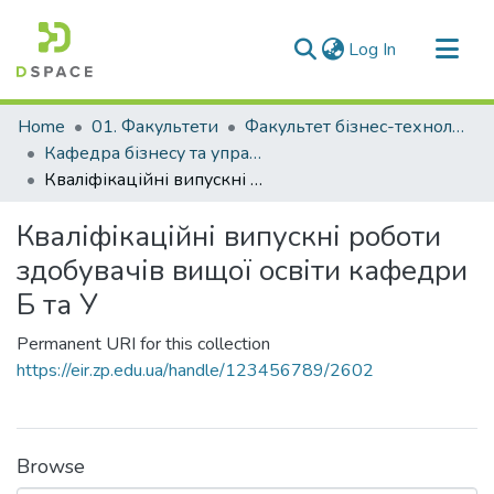
(current)
Log In
Communities & Collections
Home
01. Факультети
Факультет бізнес-технологій та економіки
All of DSpace
Кафедра бізнесу та управління (Кафедра Б та У)
Кваліфікаційні випускні роботи здобувачів вищої освіти кафедри Б та У
Statistics
Кваліфікаційні випускні роботи
здобувачів вищої освіти кафедри
Б та У
Permanent URI for this collection
https://eir.zp.edu.ua/handle/123456789/2602
Browse