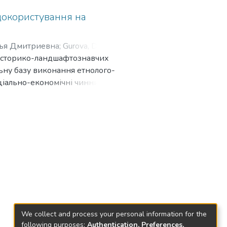
докористування на
рья Дмитриевна
;
Gurova, Darya
я історико-ландшафтознавчих
ьну базу виконання етнолого-
оціально-економічні чинники
няння систем
вивчено використання ними
о зміни у ландшафтах внаслідок
чних спільнот за історичний
 синергетики стосовно
кількісного аналізу
рії стиснення поперечників
тосування раціональних
ького використання
We collect and process your personal information for the
ubsequent development. Methodic
following purposes:
Authentication, Preferences,