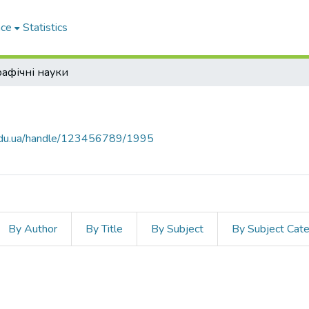
ace
Statistics
рафічні науки
p.edu.ua/handle/123456789/1995
By Author
By Title
By Subject
By Subject Cat