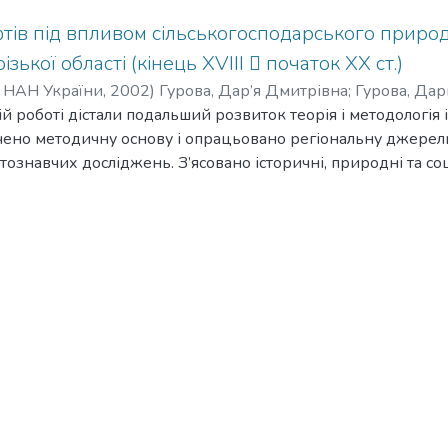
тів під впливом сільськогосподарського приро
ізької області (кінець XVIII  початок ХХ ст.)
ї НАН України
,
2002
)
Гурова, Дар’я Дмитрівна
;
Гурова, Да
ій роботі дістали подальший розвиток теорія і методологі
чено методичну основу і опрацьовано регіональну джерел
ознавчих досліджень. З’ясовано історичні, природні та с
ського впливу на ландшафти Запорожжя. Проведено порів
ня двох етнічних спільнот  українців і менонітів  та 
ексів регіону. Для території Запорізької області виявлен
ереважно сільськогосподарського впливу на них обох етні
льший розвиток методологія системного аналізу з позицій
 структурі ерозійних ландшафтних комплексів регіону. Для 
залучено статистичні методи побудови гістограм та крите
ерозійних урочищ. Запропоновано обґрунтування щодо зас
в обох етнокультур з метою оптимізації сільськогосподарс
лексів Запорожжя у сучасних умовах.
methodology of the historical-landscape researches received s