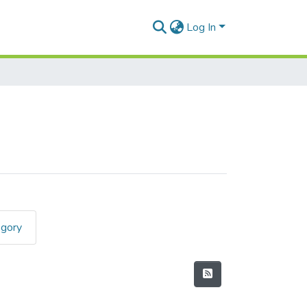
Log In
egory