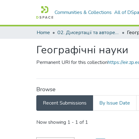
Communities & Collections
All of DSp
Home
02. Дисертації та автореферати дисертацій
Геог
Географічні науки
Permanent URI for this collection
https://eir.z
Browse
Recent Submissions
By Issue Date
Recent Submissions
Now showing
1 - 1 of 1