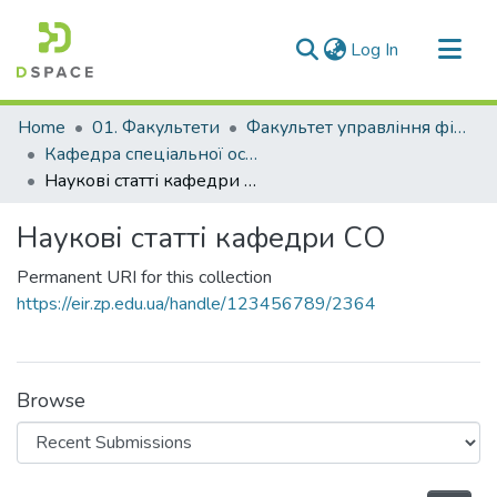
(current)
Log In
Communities & Collections
Home
01. Факультети
Факультет управління фізичною культурою та спортом
All of DSpace
Кафедра спеціальної освіти (Кафедра СО)
Наукові статті кафедри СО
Statistics
Наукові статті кафедри СО
Permanent URI for this collection
https://eir.zp.edu.ua/handle/123456789/2364
Browse