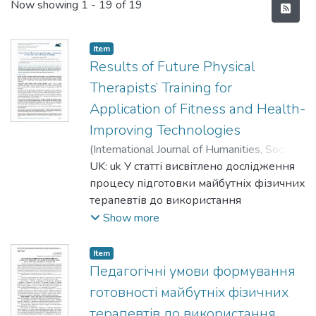
Recent Submissions
Now showing
1 - 19 of 19
Item
Results of Future Physical
Therapists’ Training for
Application of Fitness and Health-
Improving Technologies
(
International Journal of Humanities, Social
Sciences and Education
UK: uk У статті висвітлено дослідження
,
2018
)
Бурка,
Олена Миколаївна
процесу підготовки майбутніх фізичних
;
Burka, Olena M.
;
Бурка, Елена Николаевна
терапевтів до використання
;
Мазін, Василь
Миколайович
фізкультурно-оздоровчих технологій.
;
Mazin, Vasyl M.
;
Мазин,
Show more
Василий Николаевич
Представлено результати теоретичного
аналізу наукових та науково-
Item
методичних джерел з обраного
Педагогічні умови формування
питання. Визначено та обґрунтовано
готовності майбутніх фізичних
модель процесу підготовки, етапи
терапевтів до використання