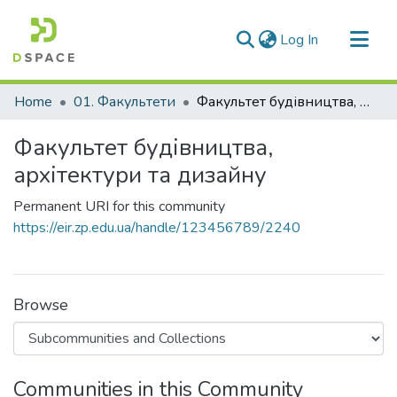
(current)
Log In
Communities & Collections
Home
01. Факультети
Факультет будівництва, архітектури та дизайну
All of DSpace
Факультет будівництва,
Statistics
архітектури та дизайну
Permanent URI for this community
https://eir.zp.edu.ua/handle/123456789/2240
Browse
Communities in this Community