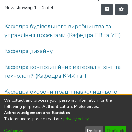
Now showing
1 - 4 of 4
Кафедра будівельного виробництва та
управління проєктами (Кафедра БВ та УП)
Кафедра дизайну
Кафедра композиційних матеріалів, хімії та
технологій (Кафедра КМХ та Т)
Кафедра охорони праці і навколишнього
середовища (Кафедра ОП і НС)
We collect and process your personal information for the
following purposes:
Authentication, Preferences,
Acknowledgement and Statistics
.
To learn more, please read our
privacy policy
.
DSpace software
copyright © 2002-2026
LYRASIS
Cookie
Privacy
End User
Send
Customize
Decline
That's ok